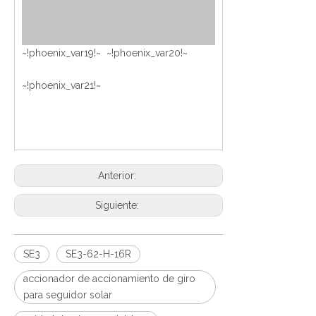
~!phoenix_var19!~ ~!phoenix_var20!~
~!phoenix_var21!~
Anterior:
Siguiente:
SE3
SE3-62-H-16R
accionador de accionamiento de giro
para seguidor solar