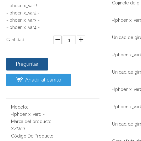
~!phoenix_var1!~
~!phoenix_var2!~
~!phoenix_var3!~
~!phoenix_var
~!phoenix_var4!~
Cantidad:
~!phoenix_var
Preguntar
Añadir al carrito
~!phoenix_var
~!phoenix_var
Modelo:
~!phoenix_var0!~
Marca del producto:
XZWD
Código De Producto: