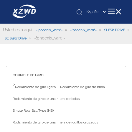
Español
Қазақша
românesc
Usted está aquí:
»
»
»
~!phoenix_var0!~
~!phoenix_var0!~
SLEW DRIVE
»
~!phoenix_var0!~
Türk dili
SE Slew Drive
Tiếng Việt
한국어
日本語
Italiano
COJINETE DE GIRO
Deutsch
>
Rodamiento de giro ligero
Rodamiento de giro de brida
Português
Pусский
Rodamiento de giro de una hilera de bolas
Français
Single Row Ball Type (HS)
العربية
Rodamiento de giro de una hilera de rodillos cruzados
English
Español