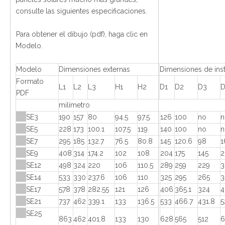
consulte las siguientes especificaciones.
Para obtener el dibujo (pdf), haga clic en
Modelo.
Modelo
Dimensiones externas
Dimensiones de inst
Formato
L1
L2
L3
H1
H2
D1
D2
D3
D
PDF
milímetro
SE3
190
157
80
94.5
97.5
126
100
no
n
SE5
228
173
100.1
107.5
119
140
100
no
n
SE7
295
185
132.7
76.5
80.8
145
120.6
98
1
SE9
408
314
174.2
102
108
204
175
145
2
SE12
498
324
220
106
110.5
289
259
229
3
SE14
533
330
237.6
106
110
325
295
265
3
SE17
578
378
282.55
121
126
406
365.1
324
4
SE21
737
462
339.1
133
136.5
533
466.7
431.8
5
SE25
863
462
401.8
133
130
628
565
512
6