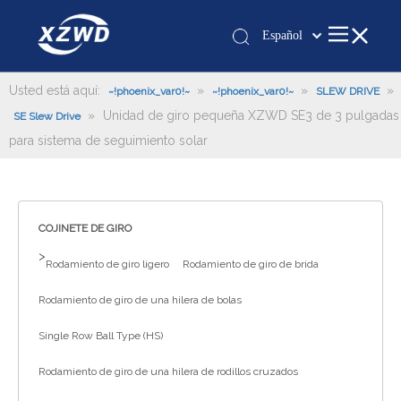
Español
Қазақша
românesc
Usted está aquí:
»
»
»
~!phoenix_var0!~
~!phoenix_var0!~
SLEW DRIVE
»
Unidad de giro pequeña XZWD SE3 de 3 pulgadas
Türk dili
SE Slew Drive
para sistema de seguimiento solar
Tiếng Việt
한국어
日本語
Italiano
COJINETE DE GIRO
Deutsch
>
Rodamiento de giro ligero
Rodamiento de giro de brida
Português
Pусский
Rodamiento de giro de una hilera de bolas
Français
Single Row Ball Type (HS)
العربية
Rodamiento de giro de una hilera de rodillos cruzados
English
Español