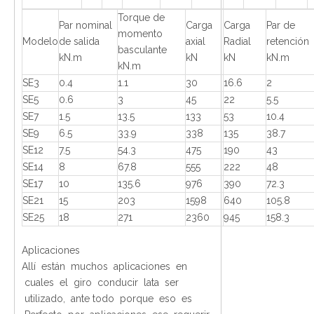
Torque de
Par nominal
Carga
Carga
Par de
momento
Modelo
de salida
axial
Radial
retención
basculante
kN.m
kN
kN
kN.m
kN.m
SE3
0.4
1.1
30
16.6
2
SE5
0.6
3
45
22
5.5
SE7
1.5
13.5
133
53
10.4
SE9
6.5
33.9
338
135
38.7
SE12
7.5
54.3
475
190
43
SE14
8
67.8
555
222
48
SE17
10
135.6
976
390
72.3
SE21
15
203
1598
640
105.8
SE25
18
271
2360
945
158.3
Aplicaciones
Allí están muchos aplicaciones en
cuales el giro conducir lata ser
utilizado, ante todo porque eso es