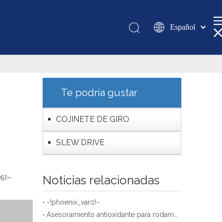
Español
Қазақша
românesc
Türk dili
Tiếng Việt
Te podría gustar
한국어
日本語
COJINETE DE GIRO
Italiano
SLEW DRIVE
Deutsch
Português
Pусский
Noticias relacionadas
r6!~
Français
العربية
~!phoenix_var0!~
Asesoramiento antioxidante para rodamientos de gran tamaño almacenados de la empresa XZWD
English