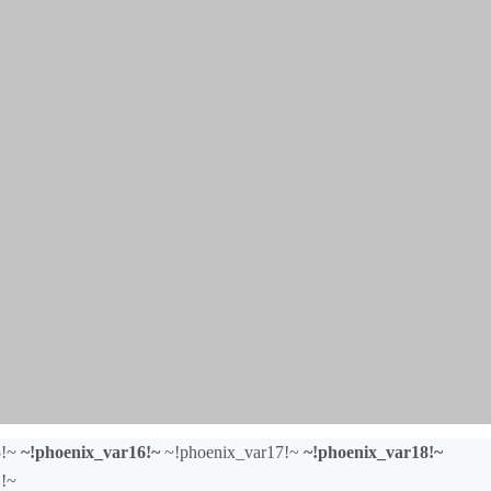
5!~
~!phoenix_var16!~
~!phoenix_var17!~
~!phoenix_var18!~
1!~