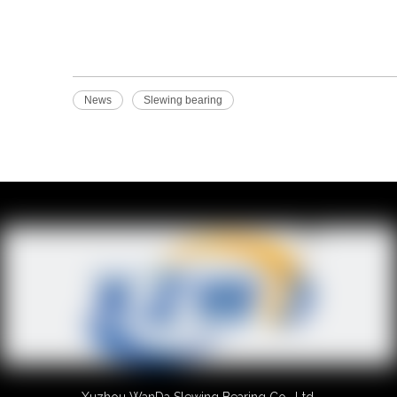
News
Slewing bearing
Xuzhou WanDa Slewing Bearing Co., Ltd.