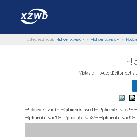
Usted está aquí:
~!phoenix_var0!~
»
~!phoenix_var0!~
»
Notici
~!
Vistas:
0
Autor:Editor del si
~!phoenix_var0!~
~!phoenix_var1!~
~!phoenix_var2!~
~
~!phoenix_var7!~
~!phoenix_var8!~
~!phoenix_var9!~