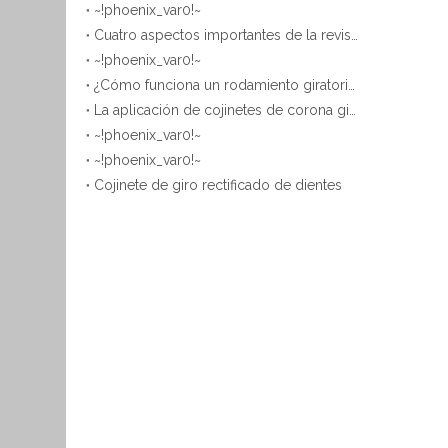
~!phoenix_var0!~
Español
Cuatro aspectos importantes de la revisión y el mantenimiento regulares de los cojinetes de giro
简体中文
~!phoenix_var0!~
¿Cómo funciona un rodamiento giratorio?
La aplicación de cojinetes de corona giratoria para grúas portuarias y de astilleros.
~!phoenix_var0!~
~!phoenix_var0!~
Cojinete de giro rectificado de dientes