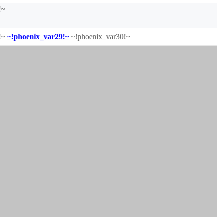
!~
!~
~!phoenix_var29!~
~!phoenix_var30!~