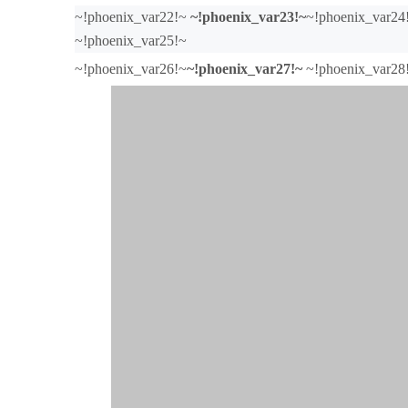
~!phoenix_var22!~
~!phoenix_var23!~
~!phoenix_var24
~!phoenix_var25!~
~!phoenix_var26!~
~!phoenix_var27!~
~!phoenix_var28