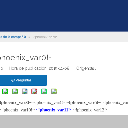
as de la compañía
»
~!phoenix_var0!~
phoenix_var0!~
tio Hora de publicación: 2019-11-08 Origen:
Sitio
Preguntar
!phoenix_var3!~
~!phoenix_var4!~
~!phoenix_var5!~
~!phoenix_va
~!phoenix_var10!~
~!phoenix_var11!~
~!phoenix_var12!~