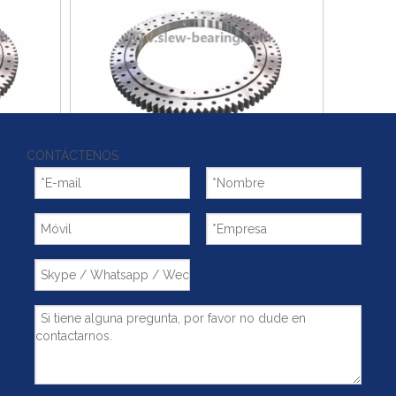
CONTÁCTENOS
de bolas de
~!phoenix_var0!~
s
Añadir al carrito