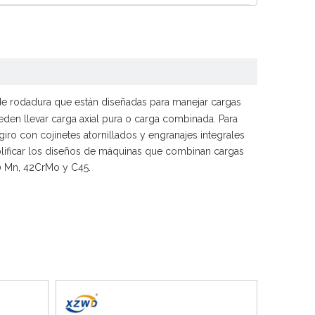
Español
简体中文
de rodadura que están diseñadas para manejar cargas
den llevar carga axial pura o carga combinada. Para
iro con cojinetes atornillados y engranajes integrales
mplificar los diseños de máquinas que combinan cargas
50 Mn, 42CrMo y C45.