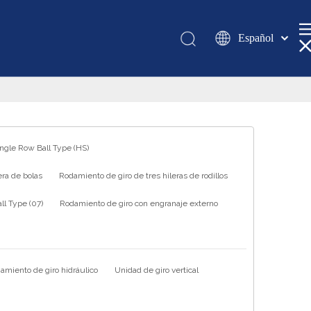
Español
Қазақша
românesc
Türk dili
Tiếng Việt
한국어
ingle Row Ball Type (HS)
日本語
ra de bolas
Rodamiento de giro de tres hileras de rodillos
Italiano
Deutsch
l Type (07)
Rodamiento de giro con engranaje externo
Português
Pусский
Français
amiento de giro hidráulico
Unidad de giro vertical
العربية
English