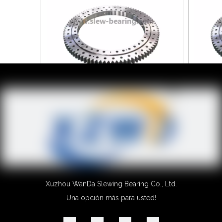
Remolque de anillo de cojinete giratorio de bolas
de una hilera de contacto de cuatro puntos
Añadir al carrito
1
2
3
4
...
29
»
Xuzhou WanDa Slewing Bearing Co., Ltd.
Una opción más para usted!