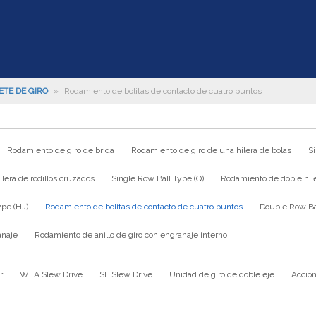
ETE DE GIRO
»
Rodamiento de bolitas de contacto de cuatro puntos
Rodamiento de giro de brida
Rodamiento de giro de una hilera de bolas
S
lera de rodillos cruzados
Single Row Ball Type (Q)
Rodamiento de doble hile
ype (HJ)
Rodamiento de bolitas de contacto de cuatro puntos
Double Row Bal
anaje
Rodamiento de anillo de giro con engranaje interno
r
WEA Slew Drive
SE Slew Drive
Unidad de giro de doble eje
Accion