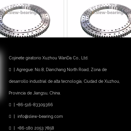
Cojinete giratorio Xuzhou WanDa Co., Ltd.
~!phoenix_var0!~
Cojinete de giro de la placa giratoria 
contacto angular de 4 punto
丨Agregue: No.8, Dianchang North Road, Zona de

Añadir al carrito
Añadir al carrito
desarrollo industrial de alta tecnología, Ciudad de Xuzhou,
Provincia de Jiangsu, China.
丨+86-516-83309366

丨
info@slew-bearing.com

丨 +86-180 2053 7858
