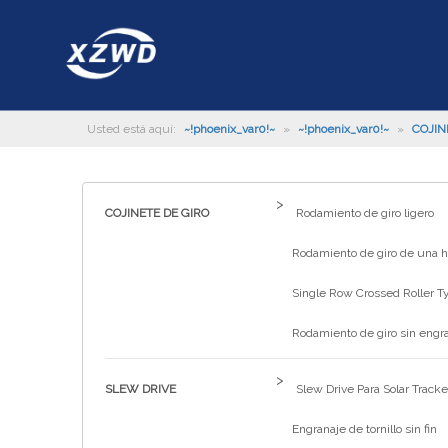
Usted está aquí:
~!phoenix_var0!~
»
~!phoenix_var0!~
»
COJIN
>
COJINETE DE GIRO
Rodamiento de giro ligero
Rodamiento de giro de una hi
Single Row Crossed Roller T
Rodamiento de giro sin engr
>
SLEW DRIVE
Slew Drive Para Solar Tracke
Engranaje de tornillo sin fin