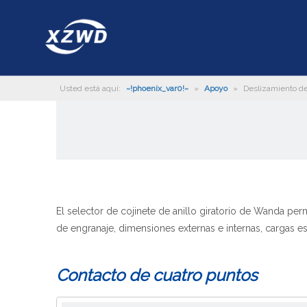
Usted está aquí:
~!phoenix_var0!~
»
Apoyo
»
Deslizamiento d
El selector de cojinete de anillo giratorio de Wanda per
de engranaje, dimensiones externas e internas, cargas e
Contacto de cuatro puntos