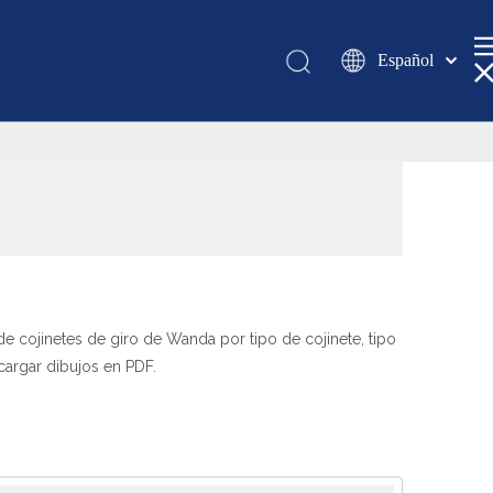
Español
Қазақша
românesc
Türk dili
Tiếng Việt
한국어
日本語
Italiano
Deutsch
de cojinetes de giro de Wanda por tipo de cojinete, tipo
Português
cargar dibujos en PDF.
Pусский
Français
العربية
English