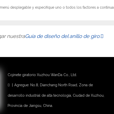
l menú desplegable y especifique uno o todos los factores a continua
gar nuestra
Guía de diseño del anillo de giro.

Cojinete giratorio Xuzhou WanDa Co., Ltd.
丨Agregue: No.8, Dianchang North Road, Zona de

desarrollo industrial de alta tecnología, Ciudad de Xuzhou,
Provincia de Jiangsu, China.