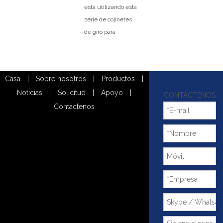
está utilizando esta
serie de cojinetes
de giro para
conectar el eje fijo y
la suspensión, el
dispositivo de
Casa
|
Sobre nosotros
|
Productos
|
accionamiento
Noticias
|
Solicitud
|
Apoyo
|
acciona el anillo de
CONTÁCTENOS
Contáctenos
engranaje y la
suspensión para
desechar el lodo.