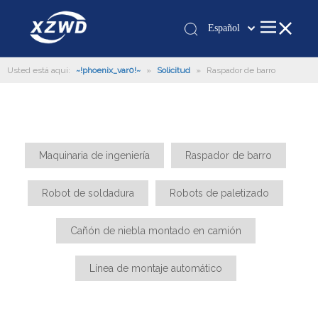
Español
Қазақша
Usted está aquí:
~!phoenix_var0!~
»
Solicitud
»
românesc
Raspador de barro
Türk dili
Tiếng Việt
한국어
日本語
Maquinaria de ingeniería
Raspador de barro
Italiano
Robot de soldadura
Robots de paletizado
Deutsch
Português
Cañón de niebla montado en camión
Pусский
Français
Línea de montaje automático
العربية
English
Español