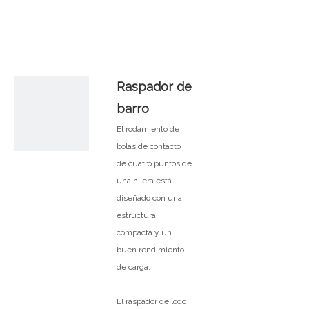
简体中文
Raspador de
barro
El rodamiento de
bolas de contacto
de cuatro puntos de
una hilera está
diseñado con una
estructura
compacta y un
buen rendimiento
de carga.
El raspador de lodo