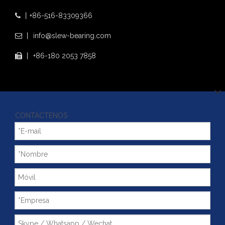
丨+86-516-83309366

丨
info@slew-bearing.com

丨 +86-180 2053 7858

CONTÁCTENOS