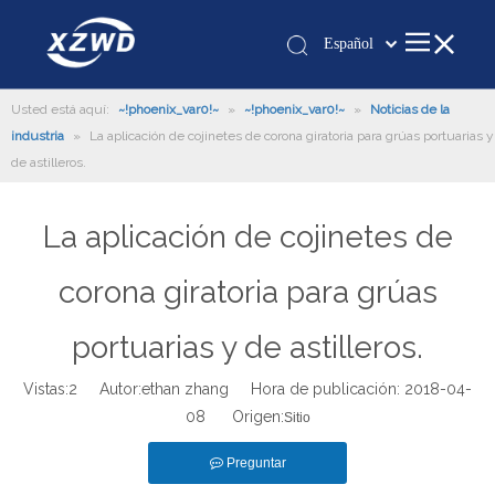
Español
Қазақша
Usted está aquí:
~!phoenix_var0!~
»
~!phoenix_var0!~
românesc
»
Noticias de la
industria
»
La aplicación de cojinetes de corona giratoria para grúas portuarias y
Türk dili
de astilleros.
Tiếng Việt
한국어
La aplicación de cojinetes de
日本語
Italiano
corona giratoria para grúas
Deutsch
Português
portuarias y de astilleros.
Pусский
Vistas:
2
Autor:ethan zhang Hora de publicación: 2018-04-
Français
08 Origen:
Sitio
العربية
English
Preguntar
Español