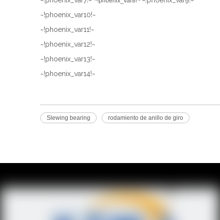
~!phoenix_var7!~
~!phoenix_var9!~
~!phoenix_var8!~
~!phoenix_var10!~
~!phoenix_var11!~
~!phoenix_var12!~
~!phoenix_var13!~
~!phoenix_var14!~
Slewing bearing
rodamiento de anillo de giro