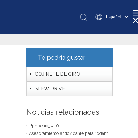
Español
Қазақша
românesc
Türk dili
Tiếng Việt
Te podría gustar
한국어
日本語
COJINETE DE GIRO
Italiano
SLEW DRIVE
Deutsch
Português
Pусский
Noticias relacionadas
Français
العربية
~!phoenix_var0!~
Asesoramiento antioxidante para rodamientos de gran tamaño almacenados de la empresa XZWD
English