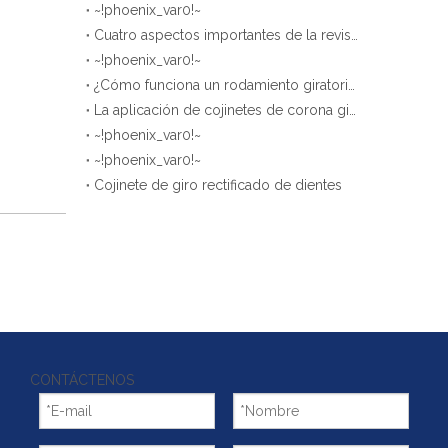
~!phoenix_var0!~
Español
Cuatro aspectos importantes de la revisión y el mantenimiento regulares de los cojinetes de giro
简体中文
~!phoenix_var0!~
¿Cómo funciona un rodamiento giratorio?
La aplicación de cojinetes de corona giratoria para grúas portuarias y de astilleros.
~!phoenix_var0!~
~!phoenix_var0!~
Cojinete de giro rectificado de dientes
CONTÁCTENOS