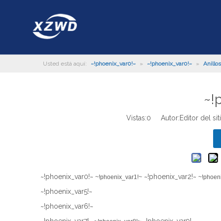
Usted está aquí:
~!phoenix_var0!~
»
~!phoenix_var0!~
»
Anillos
~!
Vistas:
0
Autor:Editor del si
~!phoenix_var0!~
~!phoenix_var2!~
~!phoenix_var1!~
~!phoen
~!phoenix_var5!~
~!phoenix_var6!~