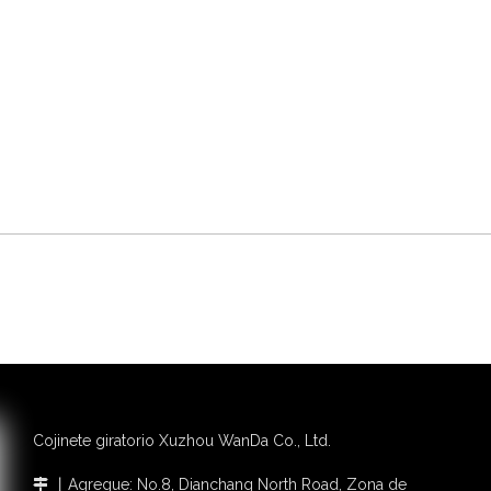
Cojinete giratorio Xuzhou WanDa Co., Ltd.
丨Agregue: No.8, Dianchang North Road, Zona de
