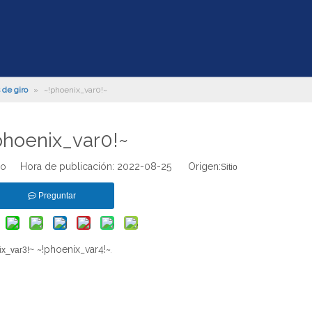
 de giro
»
~!phoenix_var0!~
phoenix_var0!~
tio Hora de publicación: 2022-08-25 Origen:
Sitio
Preguntar
~!phoenix_var4!~
ix_var3!~