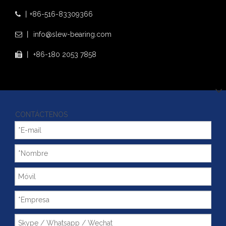
丨+86-516-83309366

丨
info@slew-bearing.com

丨 +86-180 2053 7858

CONTÁCTENOS