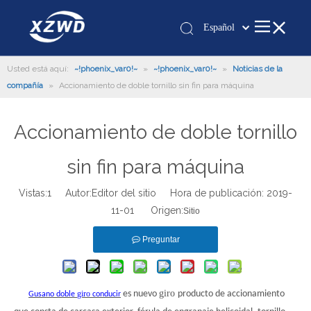
Español
Қазақша
Usted está aquí:
~!phoenix_var0!~
»
~!phoenix_var0!~
românesc
»
Noticias de la
compañía
»
Accionamiento de doble tornillo sin fin para máquina
Türk dili
Tiếng Việt
Accionamiento de doble tornillo
한국어
日本語
sin fin para máquina
Italiano
Deutsch
Vistas:
1
Autor:Editor del sitio Hora de publicación: 2019-
11-01 Origen:
Português
Sitio
Pусский
Preguntar
Français
العربية
English
giro
giro
es nuevo
producto de accionamiento
Gusano doble
conducir
Español