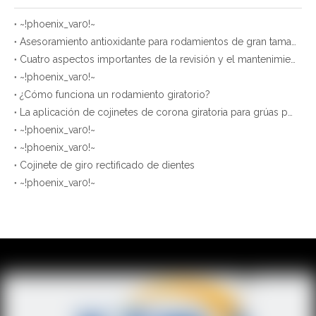
~!phoenix_var0!~
Asesoramiento antioxidante para rodamientos de gran tamaño almacenados de la empresa XZWD
Cuatro aspectos importantes de la revisión y el mantenimiento regulares de los cojinetes de giro
~!phoenix_var0!~
¿Cómo funciona un rodamiento giratorio?
La aplicación de cojinetes de corona giratoria para grúas portuarias y de astilleros.
~!phoenix_var0!~
~!phoenix_var0!~
Cojinete de giro rectificado de dientes
~!phoenix_var0!~