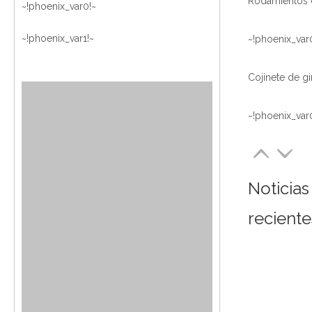
~!phoenix_var0!~
~!phoenix_var1!~
~!phoenix_var
~!phoenix_var
Noticias
reciente