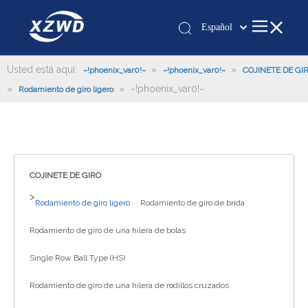
Español
Қазақша
românesc
Usted está aquí:
»
»
~!phoenix_var0!~
~!phoenix_var0!~
COJINETE DE GI
»
»
~!phoenix_var0!~
Türk dili
Rodamiento de giro ligero
Tiếng Việt
한국어
日本語
Italiano
COJINETE DE GIRO
Deutsch
>
Rodamiento de giro ligero
Rodamiento de giro de brida
Português
Pусский
Rodamiento de giro de una hilera de bolas
Français
Single Row Ball Type (HS)
العربية
Rodamiento de giro de una hilera de rodillos cruzados
English
Español