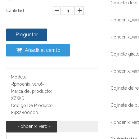
Cantidad:
~!phoenix_var
Preguntar
~!phoenix_var
Añadir al carrito
~!phoenix_var
Modelo:
~!phoenix_var0!~
Marca del producto:
XZWD
Código De Producto:
8482800000
~!phoenix_var
~!phoenix_var0!~