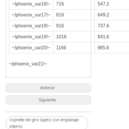
~!phoenix_var16!~
716
547.2
~!phoenix_var17!~
816
649.2
~!phoenix_var18!~
916
737.6
~!phoenix_var19!~
1016
841.6
~!phoenix_var20!~
1166
985.6
~!phoenix_var21!~
Anterior:
Siguiente:
cojinete de giro ligero con engranaje
interno