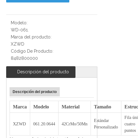
Modelo:
WD-061.
Marca del producto:
XZWD
Código De Producto:
8482800000
Descripción del producto
Descripción del producto
Marca
Modelo
Material
Tamaño
Estru
Fila ún
Estándar
XZWD
061.20.0644
42CrMo/50Mn
cuatro
Personalizado
puntos