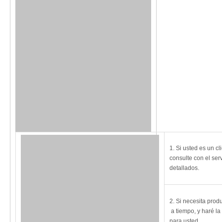
1. Si usted es un c
consulte con el serv
detallados.
2. Si necesita prod
a tiempo, y haré la
para usted.