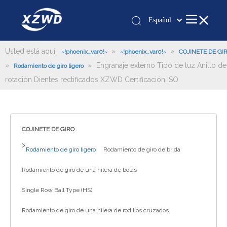
Español
Қазақша
românesc
Usted está aquí:
»
»
~!phoenix_var0!~
~!phoenix_var0!~
COJINETE DE GI
»
»
Engranaje externo Tipo de luz Anillo de
Türk dili
Rodamiento de giro ligero
rotación Dientes rectificados XZWD Certificación ISO
Tiếng Việt
한국어
日本語
Italiano
COJINETE DE GIRO
Deutsch
>
Rodamiento de giro ligero
Rodamiento de giro de brida
Português
Pусский
Rodamiento de giro de una hilera de bolas
Français
Single Row Ball Type (HS)
العربية
Rodamiento de giro de una hilera de rodillos cruzados
English
Español