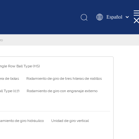
Español
Қазақша
românesc
ro
Türk dili
Tiếng Việt
한국어
ingle Row Ball Type (HS)
日本語
ra de bolas
Rodamiento de giro de tres hileras de rodillos
Italiano
Deutsch
l Type (07)
Rodamiento de giro con engranaje externo
Português
Pусский
Français
amiento de giro hidráulico
Unidad de giro vertical
العربية
English