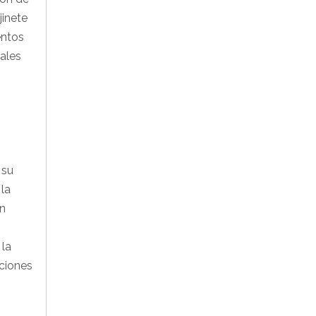
jinete
entos
pales
 su
 la
ón
 la
aciones