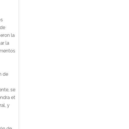
os
 de
eron la
ar la
ementos
n de
ente, se
endra et
al, y
ión de