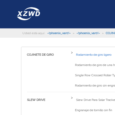
Usted está aquí:
~!phoenix_var0!~
»
~!phoenix_var0!~
»
COJIN
>
COJINETE DE GIRO
Rodamiento de giro ligero
Rodamiento de giro de una hi
Single Row Crossed Roller T
Rodamiento de giro sin engr
>
SLEW DRIVE
Slew Drive Para Solar Tracke
Engranaje de tornillo sin fin