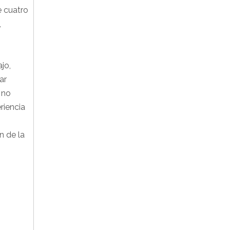
e cuatro
,
jo,
ar
 no
riencia
n de la