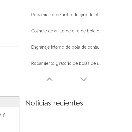
Rodamiento de anillo de giro de placa giratoria de bola de una sola fila de venta caliente
Cojinete de anillo de giro de bola de engranaje externo de alta calidad a precio de fábrica para grúa Tadano
Engranaje interno de bola de contacto de cuatro puntos de una sola fila de alta calidad para excavadora
Rodamiento giratorio de bolas de una hilera de alta calidad con tratamiento térmico de alcantarillas
Noticias recientes
s y