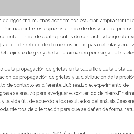
de ingeniería, muchos académicos estudian ampliamente l
a diferencia entre los cojinetes de giro de dos y cuatro puntos
 cojinete de giro de cuatro puntos de contacto y luego obtuvi
plicó el método de elementos finitos para calcular y analiz
el cojinete de giro y dio la deformación por carga de los el
co de la propagación de grietas en la superficie de la pista de
uación de propagación de grietas y la distribución de la presió
lo de contacto es diferente.Liu6 realizó el experimento de
 grasa se analizó para averiguar el contenido de hierro.Finalm
 y la vida útil de acuerdo a los resultados del análisis.Caesar
a rodamientos de orientación para que se dañen de forma natur
ición de modo empírico (EMD) y el método de descomposic