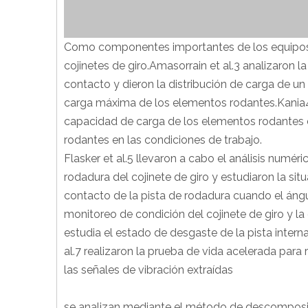
Como componentes importantes de los equipos 
cojinetes de giro.Amasorrain et al.3 analizaron l
contacto y dieron la distribución de carga de un
carga máxima de los elementos rodantes.Kania4 a
capacidad de carga de los elementos rodantes d
rodantes en las condiciones de trabajo.
Flasker et al.5 llevaron a cabo el análisis numéri
rodadura del cojinete de giro y estudiaron la sit
contacto de la pista de rodadura cuando el ángu
monitoreo de condición del cojinete de giro y la
estudia el estado de desgaste de la pista interna
al.7 realizaron la prueba de vida acelerada par
las señales de vibración extraídas
se analizan mediante el método de descompos