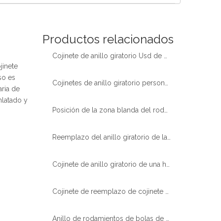
Español
简体中文
Productos relacionados
Cojinete de anillo giratorio Usd de camión bomba de mezcla de hormigón de alta calidad
jinete
so es
Cojinetes de anillo giratorio personalizados para paletizador de manipulador robótico
aria de
nlatado y
Posición de la zona blanda del rodamiento del anillo giratorio de diámetro pequeño
Reemplazo del anillo giratorio de la plataforma giratoria de bola de contacto de 4 puntos de alta calidad
Cojinete de anillo giratorio de una hilera de bolas con engranaje externo
Cojinete de reemplazo de cojinete de anillo giratorio delgado tipo ligero XZWD
Anillo de rodamientos de bolas de contacto de cuatro puntos de alta calidad y buen precio listo en stock