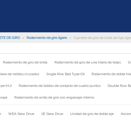
ETE DE GIRO
»
Rodamiento de giro ligero
»
Cojinete de giro de brida de tipo lige
Rodamiento de giro de brida
Rodamiento de giro de una hilera de bolas
S
lera de rodillos cruzados
Single Row Ball Type (Q)
Rodamiento de doble hile
ype (HJ)
Rodamiento de bolitas de contacto de cuatro puntos
Double Row Bal
anaje
Rodamiento de anillo de giro con engranaje interno
r
WEA Slew Drive
SE Slew Drive
Unidad de giro de doble eje
Accion