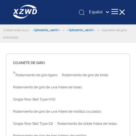
Español
Қазақша
Usted está aquí:
~!phoenix_var0!~
»
~!phoenix_var0!~
românesc
»
cojinete de giro
orientado
Türk dili
Tiếng Việt
한국어
COJINETE DE GIRO
日本語
>
Italiano
Rodamiento de giro ligero
Rodamiento de giro de brida
Deutsch
Rodamiento de giro de una hilera de bolas
Português
Single Row Ball Type (HS)
Pусский
Français
Rodamiento de giro de una hilera de rodillos cruzados
العربية
Single Row Ball Type (Q)
Rodamiento de doble hilera de bolas
English
Rodamiento de giro de tres hileras de rodillos
Español