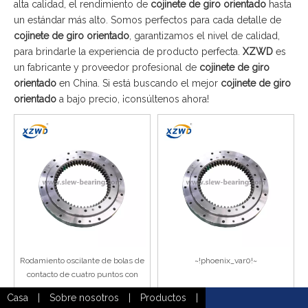
alta calidad, el rendimiento de
cojinete de giro orientado
hasta
un estándar más alto. Somos perfectos para cada detalle de
cojinete de giro orientado
, garantizamos el nivel de calidad,
para brindarle la experiencia de producto perfecta.
XZWD
es
un fabricante y proveedor profesional de
cojinete de giro
orientado
en China. Si está buscando el mejor
cojinete de giro
orientado
a bajo precio, ¡consúltenos ahora!
Rodamiento oscilante de bolas de
~!phoenix_var0!~
contacto de cuatro puntos con
anillos deformables
Casa
|
Sobre nosotros
|
Productos
|
Añadir al carrito
Añadir al carrito