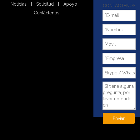
Noticias
|
Solicitud
|
Apoyo
|
CONTÁCTENOS
Contáctenos
Alternativas de anillo giratorio con
~!phoenix_var0!~
engranaje de bola de contacto de
cuatro puntos para camión grúa
Añadir al carrito
Añadir al carrito
Enviar