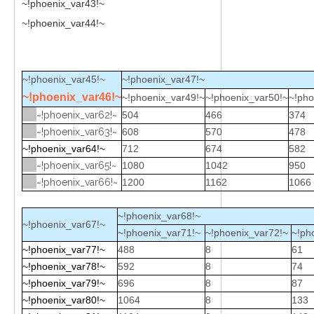
~!phoenix_var43!~
~!phoenix_var44!~
~!phoenix_var45!~
~!phoenix_var47!~
~!phoenix_var46!~
~!phoenix_var49!~
~!phoenix_var50!~
~!pho
~!phoenix_var62!~
504
466
374
~!phoenix_var63!~
608
570
478
~!phoenix_var64!~
712
674
582
~!phoenix_var65!~
1080
1042
950
~!phoenix_var66!~
1200
1162
1066
~!phoenix_var68!~
~!phoenix_var67!~
~!phoenix_var71!~
~!phoenix_var72!~
~!ph
~!phoenix_var77!~
488
8
61
~!phoenix_var78!~
592
8
74
~!phoenix_var79!~
696
8
87
~!phoenix_var80!~
1064
8
133