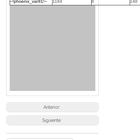
~!phoenix_var81!~
1184
8
148
Anterior:
Siguiente: