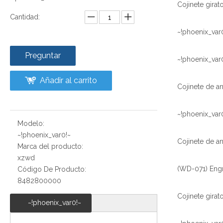
Cantidad:
~!phoenix_var
Preguntar
~!phoenix_var
Añadir al carrito
~!phoenix_var
Modelo:
~!phoenix_var0!~
Marca del producto:
xzwd
Código De Producto:
8482800000
~!phoenix_var0!~