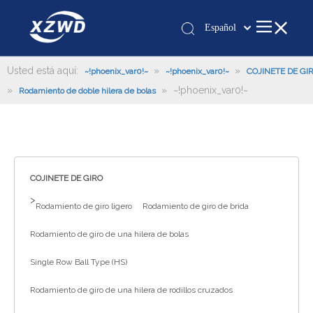
Español
Қазақша
românesc
Usted está aquí:
»
»
~!phoenix_var0!~
~!phoenix_var0!~
COJINETE DE GI
»
»
~!phoenix_var0!~
Türk dili
Rodamiento de doble hilera de bolas
Tiếng Việt
한국어
日本語
Italiano
COJINETE DE GIRO
Deutsch
>
Rodamiento de giro ligero
Rodamiento de giro de brida
Português
Pусский
Rodamiento de giro de una hilera de bolas
Français
Single Row Ball Type (HS)
العربية
Rodamiento de giro de una hilera de rodillos cruzados
English
Español