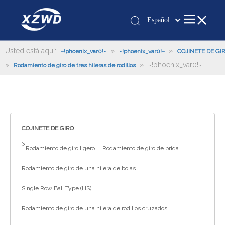
Español
Қазақша
românesc
Usted está aquí:
»
»
~!phoenix_var0!~
~!phoenix_var0!~
COJINETE DE GI
»
»
Türk dili
~!phoenix_var0!~
Rodamiento de giro de tres hileras de rodillos
Tiếng Việt
한국어
日本語
Italiano
COJINETE DE GIRO
Deutsch
>
Rodamiento de giro ligero
Rodamiento de giro de brida
Português
Pусский
Rodamiento de giro de una hilera de bolas
Français
Single Row Ball Type (HS)
العربية
Rodamiento de giro de una hilera de rodillos cruzados
English
Español