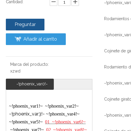
Cantidad:
~!phoenix_var
Preguntar
~!phoenix_var
Añadir al carrito
Marca del producto:
xzwd
~!phoenix_var
~!phoenix_var0!~
~!phoenix_var1!~
~!phoenix_var2!~
~!phoenix_var3!~
~!phoenix_var4!~
~!phoenix_var
~!phoenix_var5!~
01
~!phoenix_var6!~
~!phoenix_var7!~
02
~!phoenix_var8!~