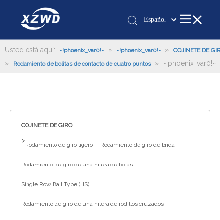
Español
Қазақша
românesc
Usted está aquí:
»
»
~!phoenix_var0!~
~!phoenix_var0!~
COJINETE DE GI
»
Türk dili
»
~!phoenix_var0!~
Rodamiento de bolitas de contacto de cuatro puntos
Tiếng Việt
한국어
日本語
Italiano
COJINETE DE GIRO
Deutsch
>
Rodamiento de giro ligero
Rodamiento de giro de brida
Português
Pусский
Rodamiento de giro de una hilera de bolas
Français
Single Row Ball Type (HS)
العربية
Rodamiento de giro de una hilera de rodillos cruzados
English
Español