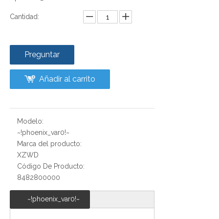
Cantidad:
Preguntar
Añadir al carrito
Modelo:
~!phoenix_var0!~
Marca del producto:
XZWD
Código De Producto:
8482800000
~!phoenix_var0!~