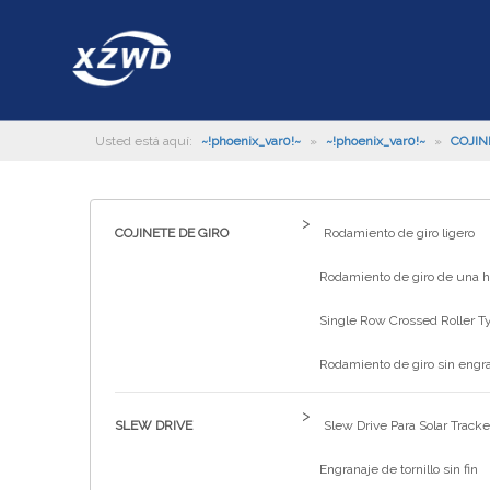
Usted está aquí:
~!phoenix_var0!~
»
~!phoenix_var0!~
»
COJIN
>
COJINETE DE GIRO
Rodamiento de giro ligero
Rodamiento de giro de una hi
Single Row Crossed Roller T
Rodamiento de giro sin engr
>
SLEW DRIVE
Slew Drive Para Solar Tracke
Engranaje de tornillo sin fin