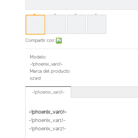
Compartir con:
Modelo:
~!phoenix_var0!~
Marca del producto:
xzwd
~!phoenix_var0!~
~!phoenix_var0!~
~!phoenix_var1!~
~!phoenix_var2!~