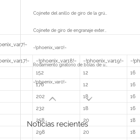
Cojinete del anillo de giro de la grúa del uso de Crand de la bola del engranaje externo del mejor precio de China
Cojinete de giro de engranaje externo con enfriamiento de dientes para plataforma de trabajo aéreo
oenix_var7!~
~!phoenix_var0!~
oenix_var17!~
~!phoenix_var18!~
~!phoenix_var19!~
~!p
Rodamiento giratorio de bolas de una hilera de alta calidad con tratamiento térmico de alcantarillas
152
12
16
~!phoenix_var0!~
176
12
16
202
18
16
232
18
16
258
20
18
Noticias recientes
298
20
18