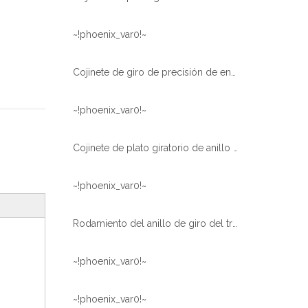
~!phoenix_var0!~
Cojinete de giro de precisión de engranajes helicoidales pequeños para equipos médicos
~!phoenix_var0!~
Cojinete de plato giratorio de anillo giratorio de alta calidad de suministro de fábrica para TM-Z300
~!phoenix_var0!~
Rodamiento del anillo de giro del tratamiento térmico del engranaje interno del excavador EX200
~!phoenix_var0!~
~!phoenix_var0!~