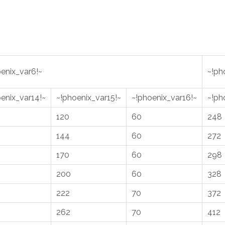
enix_var6!~
~!ph
enix_var14!~
~!phoenix_var15!~
~!phoenix_var16!~
~!ph
120
60
248
144
60
272
170
60
298
200
60
328
222
70
372
262
70
412