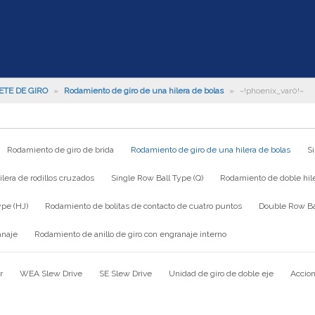
ETE DE GIRO
»
Rodamiento de giro de una hilera de bolas
»
~!phoenix_var0!~
Rodamiento de giro de brida
Rodamiento de giro de una hilera de bolas
S
lera de rodillos cruzados
Single Row Ball Type (Q)
Rodamiento de doble hile
ype (HJ)
Rodamiento de bolitas de contacto de cuatro puntos
Double Row Bal
anaje
Rodamiento de anillo de giro con engranaje interno
r
WEA Slew Drive
SE Slew Drive
Unidad de giro de doble eje
Accion