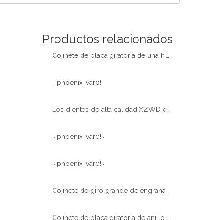
Español
简体中文
Productos relacionados
Cojinete de placa giratoria de una hilera templado con diente de engranaje interno de excavadora
~!phoenix_var0!~
Los dientes de alta calidad XZWD endurecen el cojinete de la placa giratoria del anillo giratorio para la grúa del camión
~!phoenix_var0!~
~!phoenix_var0!~
Cojinete de giro grande de engranaje externo de bola de una sola fila XZWD 011.60.2800
Cojinete de placa giratoria de anillo oscilante de alta calidad de gran oferta XZWD para grúa