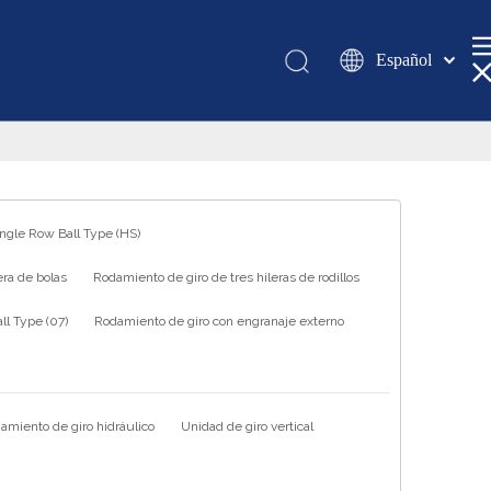
Español
Қазақша
românesc
Türk dili
Tiếng Việt
한국어
ingle Row Ball Type (HS)
日本語
ra de bolas
Rodamiento de giro de tres hileras de rodillos
Italiano
Deutsch
l Type (07)
Rodamiento de giro con engranaje externo
Português
Pусский
Français
amiento de giro hidráulico
Unidad de giro vertical
العربية
English