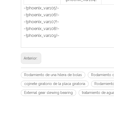
~!phoenix_var105!~
~!phoenix_var106!~
~!phoenix_var107!~
~!phoenix_var108!~
~!phoenix_var109!~
Anterior:
Rodamiento de una hilera de bolas
Rodamiento d
cojinete giratorio de la placa giratoria
Rodamiento 
External gear slewing bearing
tratamiento de agua