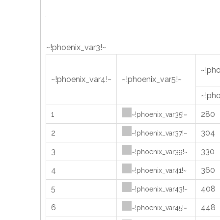
~!phoenix_var3!~
~!pho
~!phoenix_var4!~
~!phoenix_var5!~
~!pho
1
280
~!phoenix_var35!~
2
304
~!phoenix_var37!~
3
330
~!phoenix_var39!~
4
360
~!phoenix_var41!~
5
408
~!phoenix_var43!~
6
448
~!phoenix_var45!~