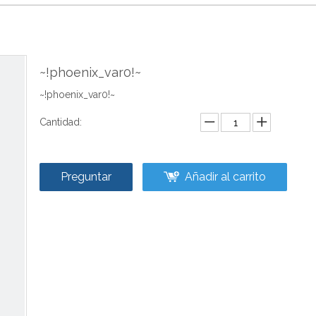
~!phoenix_var0!~
~!phoenix_var0!~
Cantidad:
Preguntar
Añadir al carrito