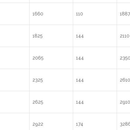
1660
110
188
1825
144
2110
2065
144
235
2325
144
261
2625
144
291
2922
174
328