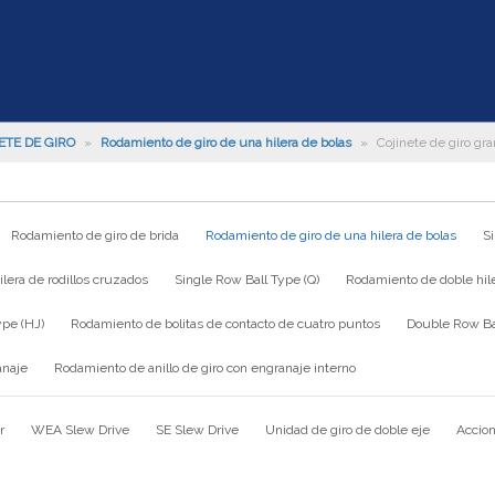
ETE DE GIRO
»
Rodamiento de giro de una hilera de bolas
»
Cojinete de giro gr
Rodamiento de giro de brida
Rodamiento de giro de una hilera de bolas
S
lera de rodillos cruzados
Single Row Ball Type (Q)
Rodamiento de doble hile
ype (HJ)
Rodamiento de bolitas de contacto de cuatro puntos
Double Row Bal
anaje
Rodamiento de anillo de giro con engranaje interno
r
WEA Slew Drive
SE Slew Drive
Unidad de giro de doble eje
Accion