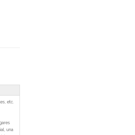
s, etc.
gares
al, una