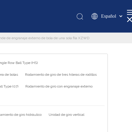
Español
Қазақша
românesc
ande de engranaje externo de bola de una sola fila XZWD
Türk dili
Tiếng Việt
한국어
ingle Row Ball Type (HS)
日本語
ra de bolas
Rodamiento de giro de tres hileras de rodillos
Italiano
Deutsch
l Type (07)
Rodamiento de giro con engranaje externo
Português
Pусский
Français
amiento de giro hidráulico
Unidad de giro vertical
العربية
English