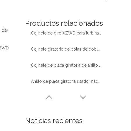
Español
简体中文
Productos relacionados
o de
Cojinete de giro XZWD para turbina de energía eólica
 XZWD
Cojinete giratorio de bolas de doble hilera de fabricación china de alta calidad para camión bomba
Cojinete de placa giratoria de anillo oscilante de alta calidad de gran oferta XZWD para grúa
Anillo de placa giratoria usado máquina de bomba de mezcla de hormigón de doble hilera de rodamiento de China
Noticias recientes