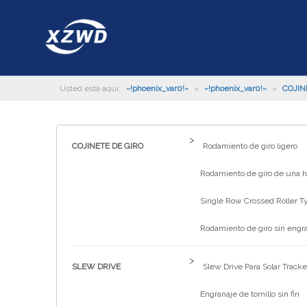
Usted está aquí:
~!phoenix_var0!~
»
~!phoenix_var0!~
»
COJIN
011.60.2800
>
COJINETE DE GIRO
Rodamiento de giro ligero
Rodamiento de giro de una hi
Single Row Crossed Roller T
Rodamiento de giro sin engr
>
SLEW DRIVE
Slew Drive Para Solar Tracke
Engranaje de tornillo sin fin