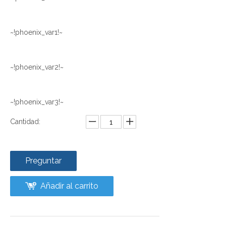
~!phoenix_var1!~
~!phoenix_var2!~
~!phoenix_var3!~
Cantidad:
Preguntar
Añadir al carrito