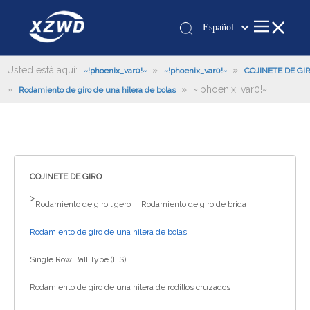
Español
Қазақша
românesc
Usted está aquí:
»
»
~!phoenix_var0!~
~!phoenix_var0!~
COJINETE DE GI
»
»
~!phoenix_var0!~
Türk dili
Rodamiento de giro de una hilera de bolas
Tiếng Việt
한국어
日本語
Italiano
COJINETE DE GIRO
Deutsch
>
Rodamiento de giro ligero
Rodamiento de giro de brida
Português
Pусский
Rodamiento de giro de una hilera de bolas
Français
Single Row Ball Type (HS)
العربية
Rodamiento de giro de una hilera de rodillos cruzados
English
Español