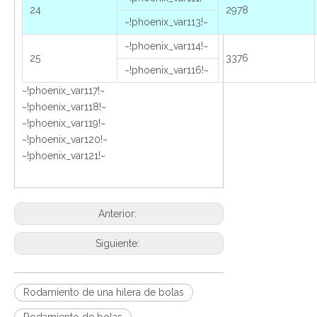
24
2978
~!phoenix_var113!~
~!phoenix_var114!~
25
3376
~!phoenix_var116!~
~!phoenix_var117!~
~!phoenix_var118!~
~!phoenix_var119!~
~!phoenix_var120!~
~!phoenix_var121!~
Anterior:
Siguiente:
Rodamiento de una hilera de bolas