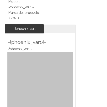
Modelo:
~!phoenix_var0!~
Marca del producto:
XZWD
~!phoenix_var0!~
~!phoenix_var0!~
~!phoenix_var1!~