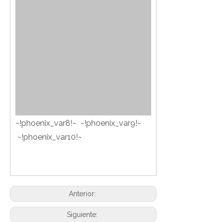
~!phoenix_var8!~ ~!phoenix_var9!~
~!phoenix_var10!~
Anterior:
Siguiente: