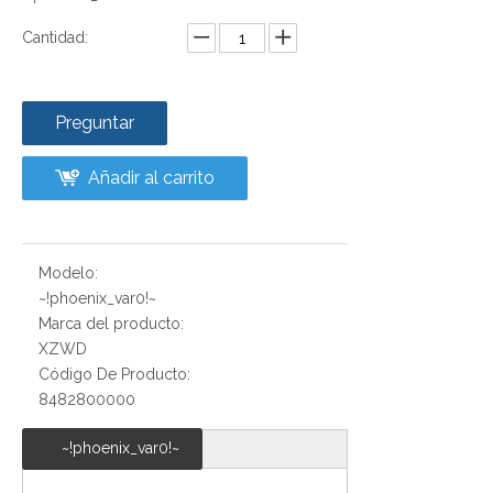
Cantidad:
Preguntar
Añadir al carrito
Modelo:
~!phoenix_var0!~
Marca del producto:
XZWD
Código De Producto:
8482800000
~!phoenix_var0!~