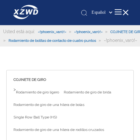
Español
Қазақша
românesc
Usted está aquí:
»
»
~!phoenix_var0!~
~!phoenix_var0!~
COJINETE DE GI
»
Türk dili
»
~!phoenix_var0!~
Rodamiento de bolitas de contacto de cuatro puntos
Tiếng Việt
한국어
日本語
Italiano
COJINETE DE GIRO
Deutsch
>
Rodamiento de giro ligero
Rodamiento de giro de brida
Português
Pусский
Rodamiento de giro de una hilera de bolas
Français
Single Row Ball Type (HS)
العربية
Rodamiento de giro de una hilera de rodillos cruzados
English
Español