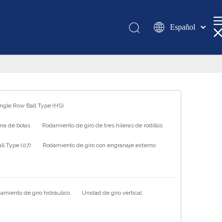
Español
Қазақша
românesc
Türk dili
Tiếng Việt
한국어
ingle Row Ball Type (HS)
日本語
ra de bolas
Rodamiento de giro de tres hileras de rodillos
Italiano
Deutsch
l Type (07)
Rodamiento de giro con engranaje externo
Português
Pусский
Français
amiento de giro hidráulico
Unidad de giro vertical
العربية
English