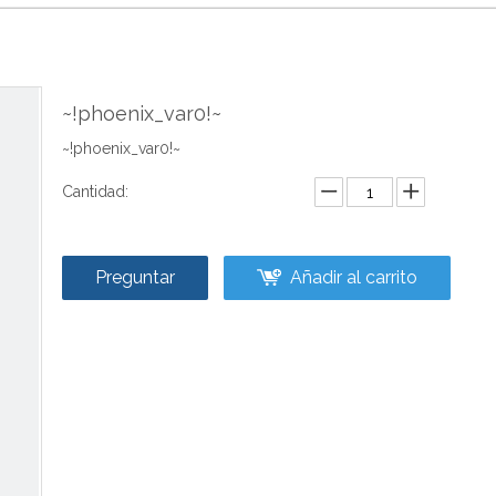
~!phoenix_var0!~
~!phoenix_var0!~
Cantidad:
Preguntar
Añadir al carrito