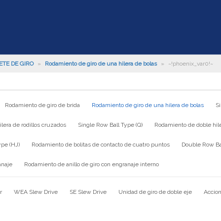
ETE DE GIRO
»
Rodamiento de giro de una hilera de bolas
»
~!phoenix_var0!~
Rodamiento de giro de brida
Rodamiento de giro de una hilera de bolas
S
lera de rodillos cruzados
Single Row Ball Type (Q)
Rodamiento de doble hile
ype (HJ)
Rodamiento de bolitas de contacto de cuatro puntos
Double Row Bal
anaje
Rodamiento de anillo de giro con engranaje interno
r
WEA Slew Drive
SE Slew Drive
Unidad de giro de doble eje
Accion