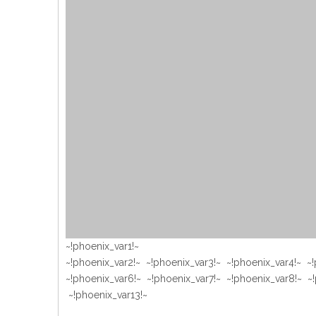
~!phoenix_var1!~
~!phoenix_var2!~ ~!phoenix_var3!~ ~!phoenix_var4!~ ~
~!phoenix_var6!~ ~!phoenix_var7!~ ~!phoenix_var8!~ ~!
~!phoenix_var13!~