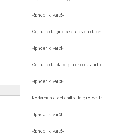
~!phoenix_var0!~
Cojinete de giro de precisión de engranajes helicoidales pequeños para equipos médicos
~!phoenix_var0!~
Cojinete de plato giratorio de anillo giratorio de alta calidad de suministro de fábrica para TM-Z300
~!phoenix_var0!~
Rodamiento del anillo de giro del tratamiento térmico del engranaje interno del excavador EX200
~!phoenix_var0!~
~!phoenix_var0!~