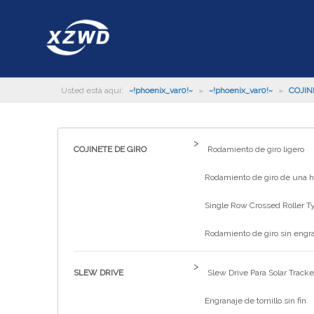
Usted está aquí:
~!phoenix_var0!~
»
~!phoenix_var0!~
»
COJIN
>
COJINETE DE GIRO
Rodamiento de giro ligero
Rodamiento de giro de una hi
Single Row Crossed Roller T
Rodamiento de giro sin engr
>
SLEW DRIVE
Slew Drive Para Solar Tracke
Engranaje de tornillo sin fin