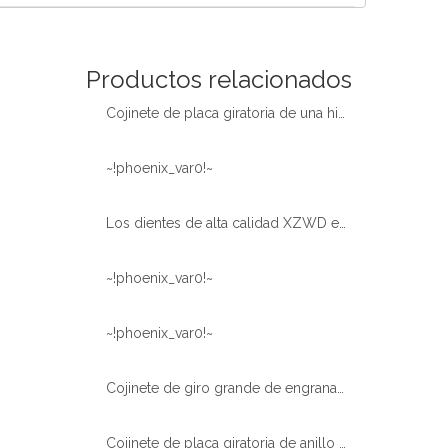
Español
简体中文
Productos relacionados
Cojinete de placa giratoria de una hilera templado con diente de engranaje interno de excavadora
~!phoenix_var0!~
Los dientes de alta calidad XZWD endurecen el cojinete de la placa giratoria del anillo giratorio para la grúa del camión
~!phoenix_var0!~
~!phoenix_var0!~
Cojinete de giro grande de engranaje externo de bola de una sola fila XZWD 011.60.2800
Cojinete de placa giratoria de anillo oscilante de alta calidad de gran oferta XZWD para grúa