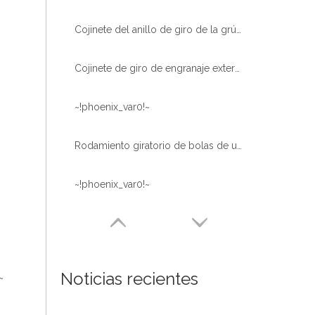
Cojinete del anillo de giro de la grúa del uso de Crand de la bola del engranaje externo del mejor precio de China
Cojinete de giro de engranaje externo con enfriamiento de dientes para plataforma de trabajo aéreo
~!phoenix_var0!~
Rodamiento giratorio de bolas de una hilera de alta calidad con tratamiento térmico de alcantarillas
~!phoenix_var0!~
Noticias recientes
~