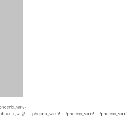
!phoenix_var5!~
phoenix_var9!~ ~!phoenix_var10!~ ~!phoenix_var11!~ ~!phoenix_var12!