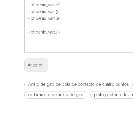
~!phoenix_var14!~
~!phoenix_var15!~
~!phoenix_var16!~
~!phoenix_var17!~
Anterior:
Anillo de giro de bola de contacto de cuatro puntos
rodamiento de anillo de giro
plato giratorio de an