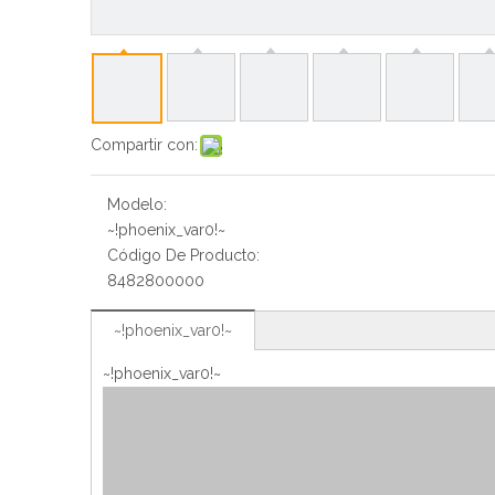
Compartir con:
Modelo:
~!phoenix_var0!~
Código De Producto:
8482800000
~!phoenix_var0!~
~!phoenix_var0!~