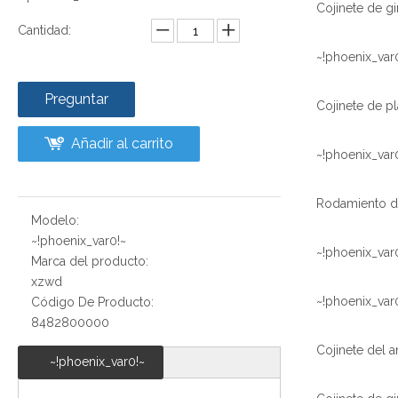
Cantidad:
~!phoenix_var
Preguntar
Añadir al carrito
~!phoenix_var
Modelo:
~!phoenix_var0!~
~!phoenix_var
Marca del producto:
xzwd
~!phoenix_var
Código De Producto:
8482800000
~!phoenix_var0!~