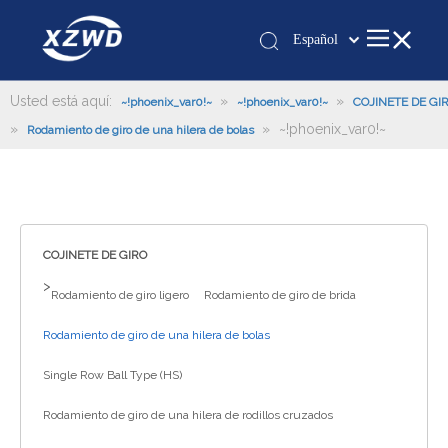
Español
Қазақша
românesc
Usted está aquí:
»
»
~!phoenix_var0!~
~!phoenix_var0!~
COJINETE DE GI
»
»
~!phoenix_var0!~
Türk dili
Rodamiento de giro de una hilera de bolas
Tiếng Việt
한국어
日本語
Italiano
COJINETE DE GIRO
Deutsch
>
Rodamiento de giro ligero
Rodamiento de giro de brida
Português
Pусский
Rodamiento de giro de una hilera de bolas
Français
Single Row Ball Type (HS)
العربية
Rodamiento de giro de una hilera de rodillos cruzados
English
Español