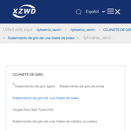
Español
Қазақша
românesc
Usted está aquí:
»
»
~!phoenix_var0!~
~!phoenix_var0!~
COJINETE DE GI
»
»
~!phoenix_var0!~
Türk dili
Rodamiento de giro de una hilera de bolas
Tiếng Việt
한국어
日本語
Italiano
COJINETE DE GIRO
Deutsch
>
Rodamiento de giro ligero
Rodamiento de giro de brida
Português
Pусский
Rodamiento de giro de una hilera de bolas
Français
Single Row Ball Type (HS)
العربية
Rodamiento de giro de una hilera de rodillos cruzados
English
Español