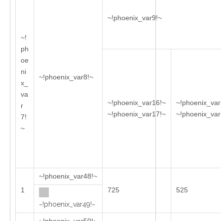
~!phoenix_var9!~
~!
ph
oe
ni
~!phoenix_var8!~
x_
va
~!phoenix_var16!~
~!phoenix_var
r
~!phoenix_var17!~
~!phoenix_var
7!
~
~!phoenix_var48!~
1
725
525
~!phoenix_var49!~