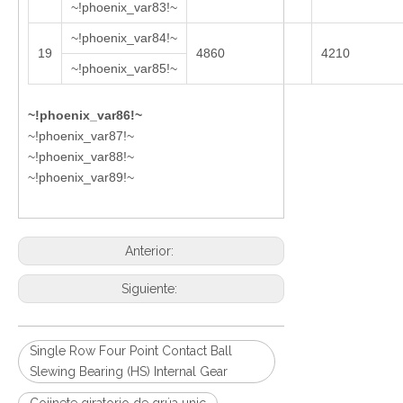
~!phoenix_var83!~
~!phoenix_var84!~
19
4860
4210
~!phoenix_var85!~
~!phoenix_var86!~
~!phoenix_var87!~
~!phoenix_var88!~
~!phoenix_var89!~
Anterior:
Siguiente:
Single Row Four Point Contact Ball
Slewing Bearing (HS) Internal Gear