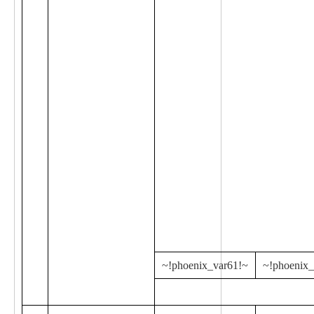
~!phoenix_var61!~
~!phoenix_