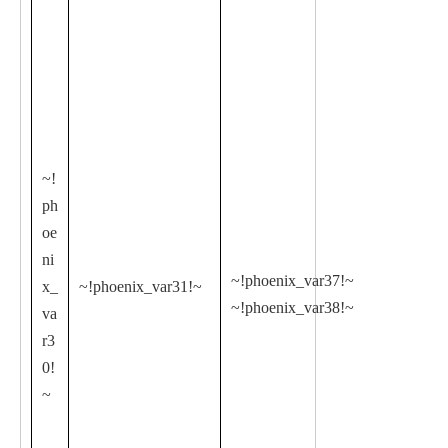
~!
ph
oe
ni
~!phoenix_var37!~
x_
~!phoenix_var31!~
~!phoenix_var38!~
va
r3
0!
~