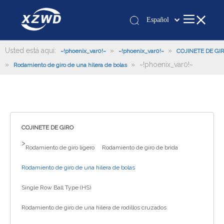
Español
Қазақша
românesc
Usted está aquí:
»
»
~!phoenix_var0!~
~!phoenix_var0!~
COJINETE DE GI
»
»
~!phoenix_var0!~
Türk dili
Rodamiento de giro de una hilera de bolas
Tiếng Việt
한국어
日本語
Italiano
COJINETE DE GIRO
Deutsch
>
Rodamiento de giro ligero
Rodamiento de giro de brida
Português
Pусский
Rodamiento de giro de una hilera de bolas
Français
Single Row Ball Type (HS)
العربية
Rodamiento de giro de una hilera de rodillos cruzados
English
Español