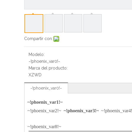
Compartir con:
Modelo:
~!phoenix_var0!~
Marca del producto:
XZWD
~!phoenix_var0!~
~!phoenix_var1!~
~!phoenix_var2!~
~!phoenix_var3!~
~!phoenix_var
~!phoenix_var8!~