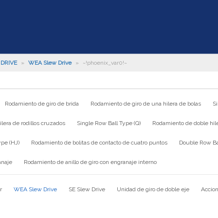
DRIVE
»
WEA Slew Drive
»
~!phoenix_var0!~
Rodamiento de giro de brida
Rodamiento de giro de una hilera de bolas
S
lera de rodillos cruzados
Single Row Ball Type (Q)
Rodamiento de doble hile
ype (HJ)
Rodamiento de bolitas de contacto de cuatro puntos
Double Row Bal
anaje
Rodamiento de anillo de giro con engranaje interno
r
WEA Slew Drive
SE Slew Drive
Unidad de giro de doble eje
Accion