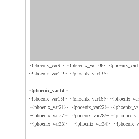
~!phoenix_var9!~ ~!phoenix_var10!~ ~!phoenix_var1
~!phoenix_var12!~ ~!phoenix_var13!~
~!phoenix_var14!~
~!phoenix_var15!~ ~!phoenix_var16!~ ~!phoenix_va
~!phoenix_var21!~ ~!phoenix_var22!~ ~!phoenix_va
~!phoenix_var27!~ ~!phoenix_var28!~ ~!phoenix_va
~!phoenix_var33!~ ~!phoenix_var34!~ ~!phoenix_va