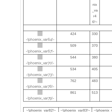
nix
_va
r4
6!~
424
330
~!phoenix_var64!~
509
370
~!phoenix_var67!~
544
380
~!phoenix_var70!~
534
405
~!phoenix_var73!~
762
483
~!phoenix_var76!~
861
513
~!phoenix_var79!~
~!phoenix_var82!~
~!phoenix_var83!~
~!phoenix_