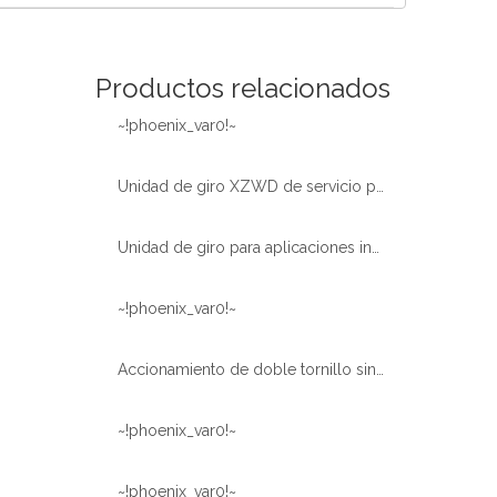
Español
简体中文
Productos relacionados
~!phoenix_var0!~
Unidad de giro XZWD de servicio pesado utilizada en vehículos de plataforma aérea
Unidad de giro para aplicaciones industriales y OEM |Envío rápido |XZWD
~!phoenix_var0!~
Accionamiento de doble tornillo sinfín WEA17 para máquina
~!phoenix_var0!~
~!phoenix_var0!~