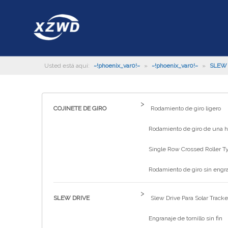
Usted está aquí:
~!phoenix_var0!~
»
~!phoenix_var0!~
»
SLEW 
>
COJINETE DE GIRO
Rodamiento de giro ligero
Rodamiento de giro de una hi
Single Row Crossed Roller T
Rodamiento de giro sin engr
>
SLEW DRIVE
Slew Drive Para Solar Tracke
Engranaje de tornillo sin fin