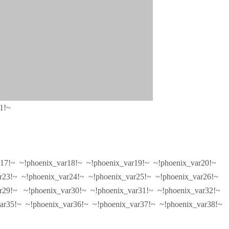
1!~
r17!~ ~!phoenix_var18!~ ~!phoenix_var19!~ ~!phoenix_var20!~
r23!~ ~!phoenix_var24!~ ~!phoenix_var25!~ ~!phoenix_var26!~
r29!~ ~!phoenix_var30!~ ~!phoenix_var31!~ ~!phoenix_var32!~
r35!~ ~!phoenix_var36!~ ~!phoenix_var37!~ ~!phoenix_var38!~