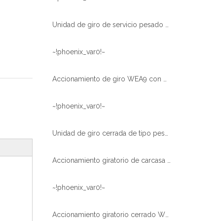
Unidad de giro de servicio pesado utilizada en vehículos de plataforma
~!phoenix_var0!~
Accionamiento de giro WEA9 con motor hidráulico para brazos de máquina
~!phoenix_var0!~
Unidad de giro cerrada de tipo pesado WEA21 para remolque modular
Accionamiento giratorio de carcasa cerrada caliente para sistema de seguimiento solar WEA9-62-BH-R
~!phoenix_var0!~
Accionamiento giratorio cerrado WEA14-86-BH-R con motor eléctrico de 24 V CC y motor hidráulico de 50 CC