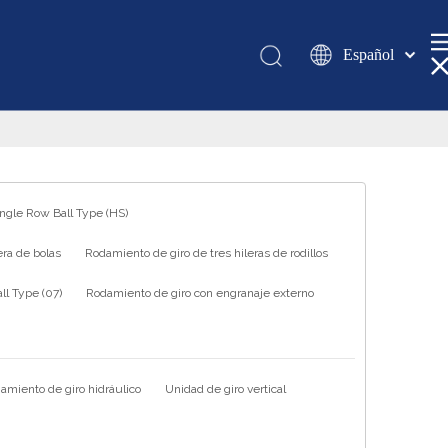
Español
Қазақша
românesc
Türk dili
Tiếng Việt
한국어
ingle Row Ball Type (HS)
日本語
ra de bolas
Rodamiento de giro de tres hileras de rodillos
Italiano
Deutsch
l Type (07)
Rodamiento de giro con engranaje externo
Português
Pусский
Français
amiento de giro hidráulico
Unidad de giro vertical
العربية
English