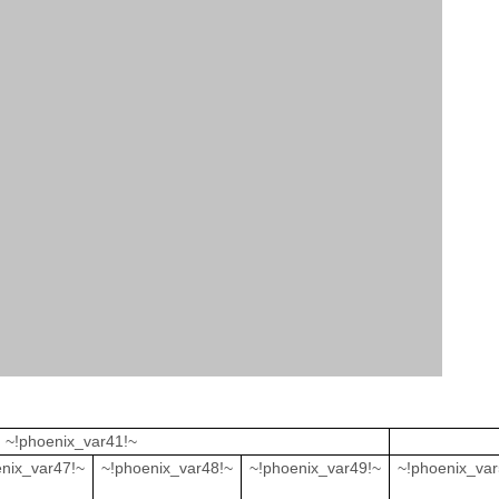
~!phoenix_var41!~
nix_var47!~
~!phoenix_var48!~
~!phoenix_var49!~
~!phoenix_var