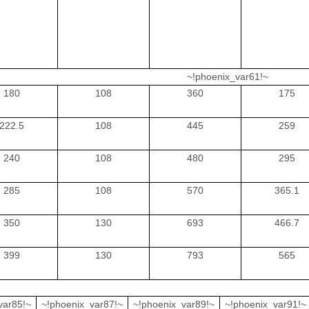
~!phoenix_var61!~
180
108
360
175
222.5
108
445
259
240
108
480
295
285
108
570
365.1
350
130
693
466.7
399
130
793
565
var85!~
~!phoenix_var87!~
~!phoenix_var89!~
~!phoenix_var91!~