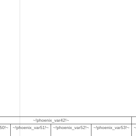
~!phoenix_var42!~
50!~
~!phoenix_var51!~
~!phoenix_var52!~
~!phoenix_var53!~
~