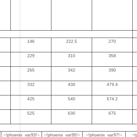
146
222.5
270
229
310
358
265
342
390
332
430
479.4
425
540
574.2
525
630
675
~!phoenix_var93!~
~!phoenix_var95!~
~!phoenix_var97!~
~!