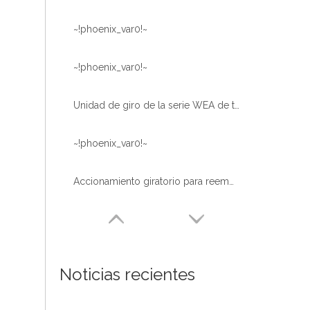
~!phoenix_var0!~
~!phoenix_var0!~
Unidad de giro de la serie WEA de tipo pesado para maquinaria de construcción
~!phoenix_var0!~
Accionamiento giratorio para reemplazo de máquinas de construcción OEM y servicio de stock disponible
Noticias recientes