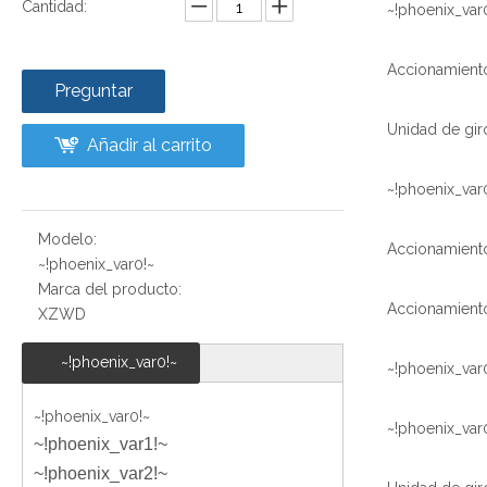
Cantidad:
~!phoenix_var
Preguntar
Añadir al carrito
~!phoenix_var
Modelo:
~!phoenix_var0!~
Marca del producto:
XZWD
~!phoenix_var0!~
~!phoenix_var
~!phoenix_var0!~
~!phoenix_var
~!phoenix_var1!~
~!phoenix_var2!~