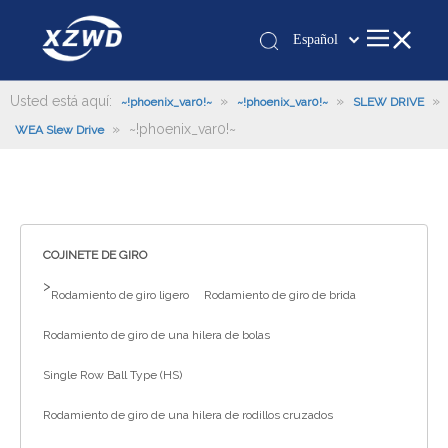
Español
Қазақша
românesc
Usted está aquí:
»
»
»
~!phoenix_var0!~
~!phoenix_var0!~
SLEW DRIVE
»
~!phoenix_var0!~
Türk dili
WEA Slew Drive
Tiếng Việt
한국어
日本語
Italiano
COJINETE DE GIRO
Deutsch
>
Rodamiento de giro ligero
Rodamiento de giro de brida
Português
Pусский
Rodamiento de giro de una hilera de bolas
Français
Single Row Ball Type (HS)
العربية
Rodamiento de giro de una hilera de rodillos cruzados
English
Español