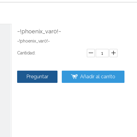
~!phoenix_var0!~
~!phoenix_var0!~
Cantidad:
Preguntar
Añadir al carrito