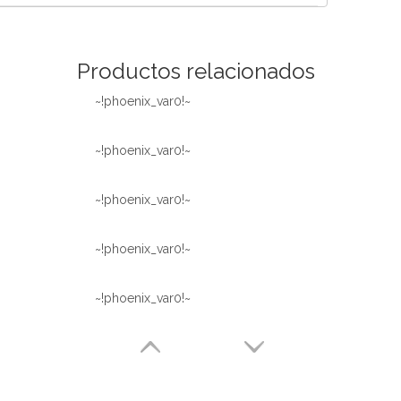
Español
简体中文
Productos relacionados
~!phoenix_var0!~
~!phoenix_var0!~
~!phoenix_var0!~
~!phoenix_var0!~
~!phoenix_var0!~