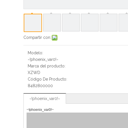
Compartir con:
Modelo:
~!phoenix_var0!~
Marca del producto:
XZWD
Código De Producto:
8482800000
~!phoenix_var0!~
~!phoenix_var0!~