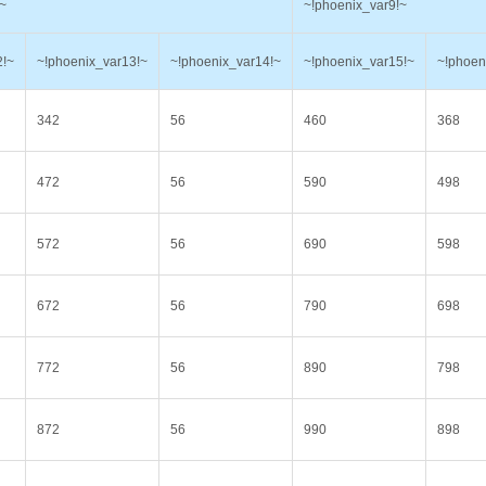
!~
~!phoenix_var9!~
2!~
~!phoenix_var13!~
~!phoenix_var14!~
~!phoenix_var15!~
~!phoen
342
56
460
368
472
56
590
498
572
56
690
598
672
56
790
698
772
56
890
798
872
56
990
898