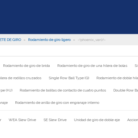
ETE DE GIRO
»
Rodamiento de giro ligero
»
~!phoenix_var0!~
Rodamiento de giro de brida
Rodamiento de giro de una hilera de bolas
S
lera de rodillos cruzados
Single Row Ball Type (Q)
Rodamiento de doble hile
ype (HJ)
Rodamiento de bolitas de contacto de cuatro puntos
Double Row Bal
anaje
Rodamiento de anillo de giro con engranaje interno
r
WEA Slew Drive
SE Slew Drive
Unidad de giro de doble eje
Accion