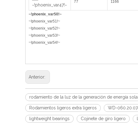
77
1166
~!phoenix_var47!~
~!phoenix_var50!~
~!phoenix_var51!~
~!phoenix_var52!~
~!phoenix_var53!~
~!phoenix_var54!~
Anterior:
rodamiento de la luz de la generación de energía sola
Rodamientos ligeros extra ligeros
WD-060.20.07
lightweight bearings
Cojinete de giro ligero