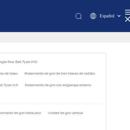
Español
Қазақша
românesc
Türk dili
Tiếng Việt
한국어
ingle Row Ball Type (HS)
日本語
ra de bolas
Rodamiento de giro de tres hileras de rodillos
Italiano
Deutsch
l Type (07)
Rodamiento de giro con engranaje externo
Português
Pусский
Français
amiento de giro hidráulico
Unidad de giro vertical
العربية
English