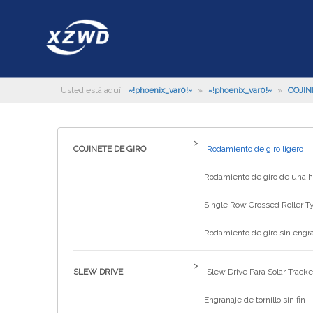
Usted está aquí:
~!phoenix_var0!~
»
~!phoenix_var0!~
»
COJIN
>
COJINETE DE GIRO
Rodamiento de giro ligero
Rodamiento de giro de una hi
Single Row Crossed Roller T
Rodamiento de giro sin engr
>
SLEW DRIVE
Slew Drive Para Solar Tracke
Engranaje de tornillo sin fin