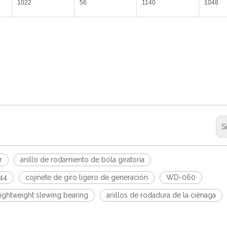
1022
56
1140
1048
S
r
anillo de rodamiento de bola giratoria
44
cojinete de giro ligero de generación
WD-060
lightweight slewing bearing
anillos de rodadura de la ciénaga