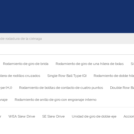
s de rodadura de la ciénaga
Rodamiento de giro de brida
Rodamiento de giro de una hilera de bolas
S
lera de rodillos cruzados
Single Row Ball Type (Q)
Rodamiento de doble hile
ype (HJ)
Rodamiento de bolitas de contacto de cuatro puntos
Double Row Bal
anaje
Rodamiento de anillo de giro con engranaje interno
r
WEA Slew Drive
SE Slew Drive
Unidad de giro de doble eje
Accion