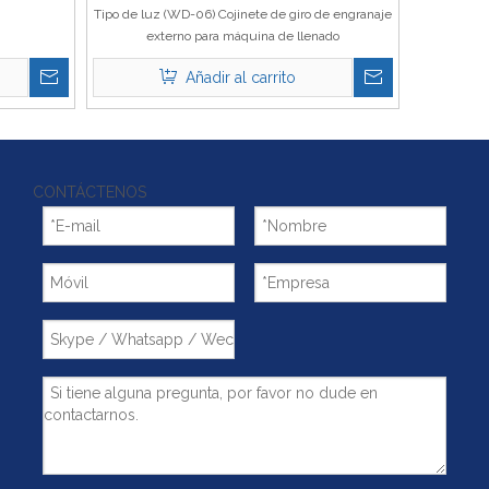
Tipo de luz (WD-06) Cojinete de giro de engranaje
externo para máquina de llenado
Añadir al carrito
CONTÁCTENOS