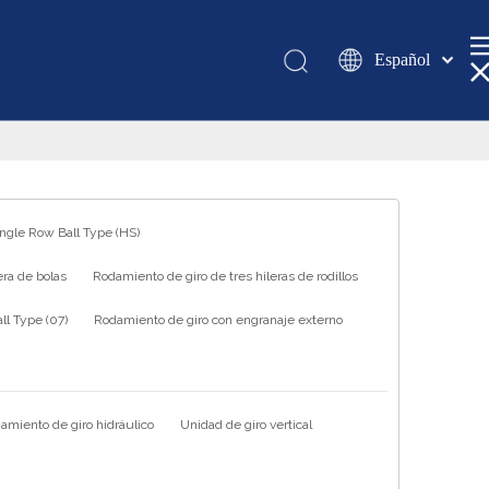
Español
Қазақша
românesc
Türk dili
Tiếng Việt
한국어
ingle Row Ball Type (HS)
日本語
ra de bolas
Rodamiento de giro de tres hileras de rodillos
Italiano
Deutsch
l Type (07)
Rodamiento de giro con engranaje externo
Português
Pусский
Français
amiento de giro hidráulico
Unidad de giro vertical
العربية
English