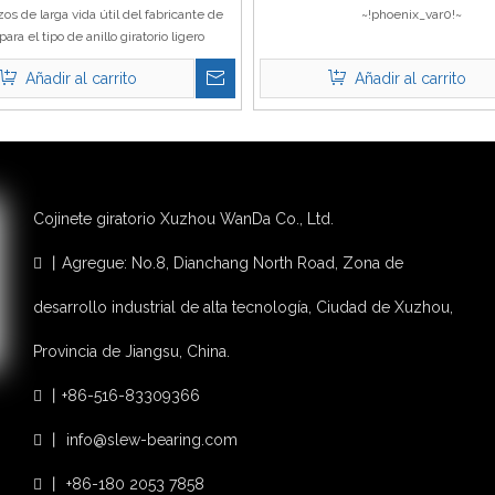
s de larga vida útil del fabricante de
~!phoenix_var0!~
ara el tipo de anillo giratorio ligero
Añadir al carrito
Añadir al carrito
Cojinete giratorio Xuzhou WanDa Co., Ltd.
丨Agregue: No.8, Dianchang North Road, Zona de

desarrollo industrial de alta tecnología, Ciudad de Xuzhou,
Provincia de Jiangsu, China.
丨+86-516-83309366

丨
info@slew-bearing.com

丨 +86-180 2053 7858
