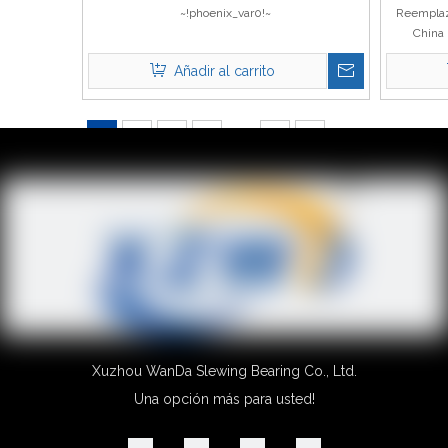
~!phoenix_var0!~
Reemplazo
China p
Añadir al carrito
1
2
3
4
...
10
»
Xuzhou WanDa Slewing Bearing Co., Ltd.
Una opción más para usted!