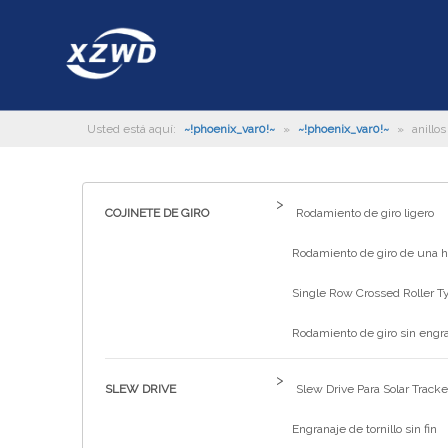
Usted está aquí:
~!phoenix_var0!~
»
~!phoenix_var0!~
»
anillo
>
COJINETE DE GIRO
Rodamiento de giro ligero
Rodamiento de giro de una hi
Single Row Crossed Roller T
Rodamiento de giro sin engr
>
SLEW DRIVE
Slew Drive Para Solar Tracke
Engranaje de tornillo sin fin