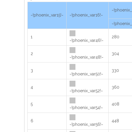
~!phoenix_
~!phoenix_var15!~
~!phoenix_var16!~
~!phoenix_
1
280
~!phoenix_var46!~
2
304
~!phoenix_var48!~
3
330
~!phoenix_var50!~
4
360
~!phoenix_var52!~
5
408
~!phoenix_var54!~
6
448
~!phoenix_var56!~