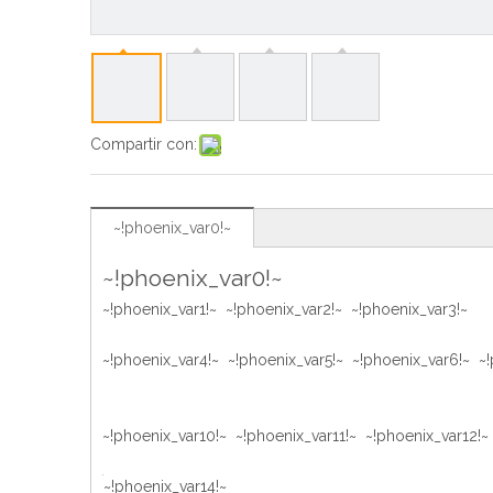
Compartir con:
~!phoenix_var0!~
~!phoenix_var0!~
~!phoenix_var1!~ ~!phoenix_var2!~ ~!phoenix_var3!~
~!phoenix_var4!~ ~!phoenix_var5!~ ~!phoenix_var6!~ ~!
~!phoenix_var10!~ ~!phoenix_var11!~ ~!phoenix_var12!~
~!phoenix_var14!~