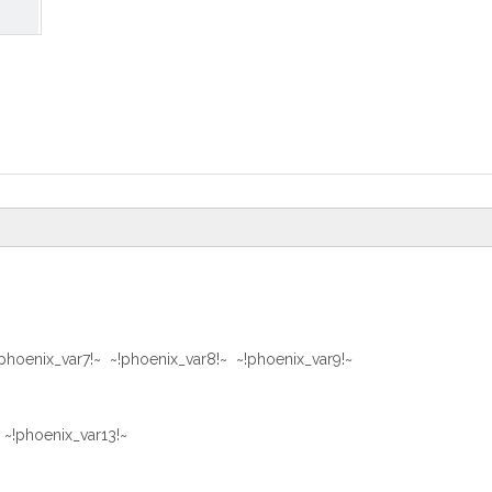
phoenix_var7!~ ~!phoenix_var8!~ ~!phoenix_var9!~
 ~!phoenix_var13!~