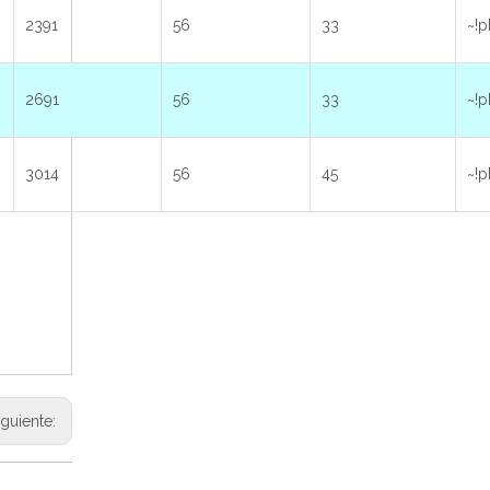
2391
56
33
~!p
2691
56
33
~!p
3014
56
45
~!p
iguiente: