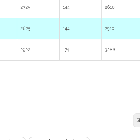
2325
144
2610
2625
144
2910
2922
174
3286
S