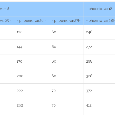
var17!~
~!phoenix_var18!~
var25!~
~!phoenix_var26!~
~!phoenix_var27!~
~!phoenix_var28!
120
60
248
144
60
272
170
60
298
200
60
328
222
70
372
262
70
412