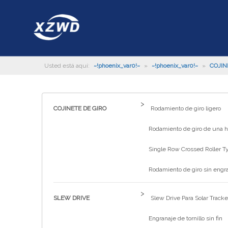
Usted está aquí:
~!phoenix_var0!~
»
~!phoenix_var0!~
»
COJIN
>
COJINETE DE GIRO
Rodamiento de giro ligero
Rodamiento de giro de una hi
Single Row Crossed Roller T
Rodamiento de giro sin engr
>
SLEW DRIVE
Slew Drive Para Solar Tracke
Engranaje de tornillo sin fin