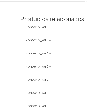
Español
简体中文
Productos relacionados
~!phoenix_var0!~
~!phoenix_var0!~
~!phoenix_var0!~
~!phoenix_var0!~
~!phoenix_var0!~
~!phoenix_var0!~
~!phoenix_var0!~