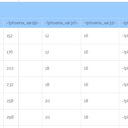
~
~!phoenix_var29!~
~!phoenix_var30!~
~!phoenix_var31!~
~!p
152
12
16
~!p
176
12
16
~!p
202
18
16
~!p
232
18
16
~!p
258
20
18
~!p
298
20
18
~!p