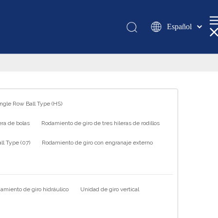
Español
Қазақша
românesc
Türk dili
Tiếng Việt
한국어
ingle Row Ball Type (HS)
日本語
ra de bolas
Rodamiento de giro de tres hileras de rodillos
Italiano
Deutsch
l Type (07)
Rodamiento de giro con engranaje externo
Português
Pусский
Français
amiento de giro hidráulico
Unidad de giro vertical
العربية
English