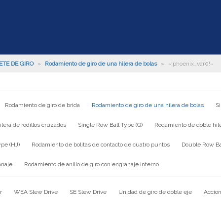
ETE DE GIRO
»
Rodamiento de giro de una hilera de bolas
»
~!phoenix_var0!~
Rodamiento de giro de brida
Rodamiento de giro de una hilera de bolas
S
lera de rodillos cruzados
Single Row Ball Type (Q)
Rodamiento de doble hile
ype (HJ)
Rodamiento de bolitas de contacto de cuatro puntos
Double Row Bal
anaje
Rodamiento de anillo de giro con engranaje interno
r
WEA Slew Drive
SE Slew Drive
Unidad de giro de doble eje
Accion