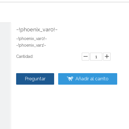
~!phoenix_var0!~
~!phoenix_var0!~
~!phoenix_var1!~
Cantidad:
Preguntar
Añadir al carrito