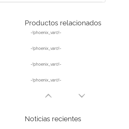
Español
简体中文
Productos relacionados
~!phoenix_var0!~
~!phoenix_var0!~
~!phoenix_var0!~
~!phoenix_var0!~
Noticias recientes