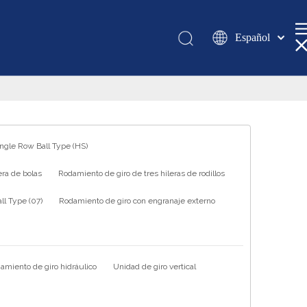
Español
Қазақша
românesc
Türk dili
Tiếng Việt
한국어
ingle Row Ball Type (HS)
日本語
ra de bolas
Rodamiento de giro de tres hileras de rodillos
Italiano
Deutsch
l Type (07)
Rodamiento de giro con engranaje externo
Português
Pусский
Français
amiento de giro hidráulico
Unidad de giro vertical
العربية
English