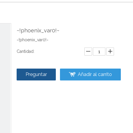
~!phoenix_var0!~
~!phoenix_var0!~
Cantidad:
Preguntar
Añadir al carrito