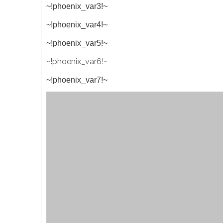
~!phoenix_var3!~
~!phoenix_var4!~
~!phoenix_var5!~
~!phoenix_var6!~
~!phoenix_var7!~