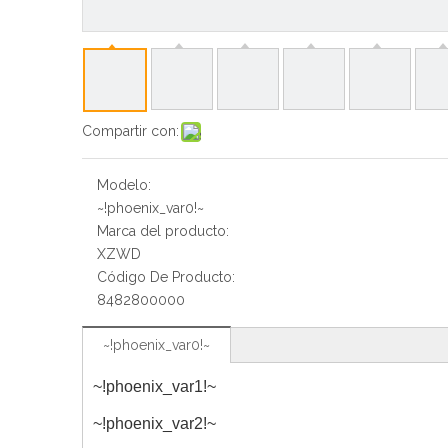
Compartir con:
Modelo:
~!phoenix_var0!~
Marca del producto:
XZWD
Código De Producto:
8482800000
~!phoenix_var0!~
~!phoenix_var1!~
~!phoenix_var2!~