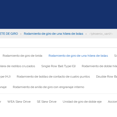
ETE DE GIRO
»
Rodamiento de giro de una hilera de bolas
»
~!phoenix_var0!~
Rodamiento de giro de brida
Rodamiento de giro de una hilera de bolas
S
lera de rodillos cruzados
Single Row Ball Type (Q)
Rodamiento de doble hile
ype (HJ)
Rodamiento de bolitas de contacto de cuatro puntos
Double Row Bal
anaje
Rodamiento de anillo de giro con engranaje interno
r
WEA Slew Drive
SE Slew Drive
Unidad de giro de doble eje
Accion