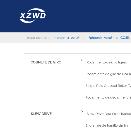
Usted está aquí:
~!phoenix_var0!~
»
~!phoenix_var0!~
»
COJIN
>
COJINETE DE GIRO
Rodamiento de giro ligero
Rodamiento de giro de una hi
Single Row Crossed Roller T
Rodamiento de giro sin engr
>
SLEW DRIVE
Slew Drive Para Solar Tracke
Engranaje de tornillo sin fin