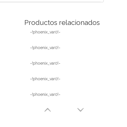
Español
简体中文
Productos relacionados
~!phoenix_var0!~
~!phoenix_var0!~
~!phoenix_var0!~
~!phoenix_var0!~
~!phoenix_var0!~