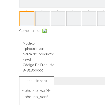
Compartir con:
Modelo:
~!phoenix_var0!~
Marca del producto:
xzwd
Código De Producto:
8482800000
~!phoenix_var0!~
~!phoenix_var0!~
~!phoenix_var1!~