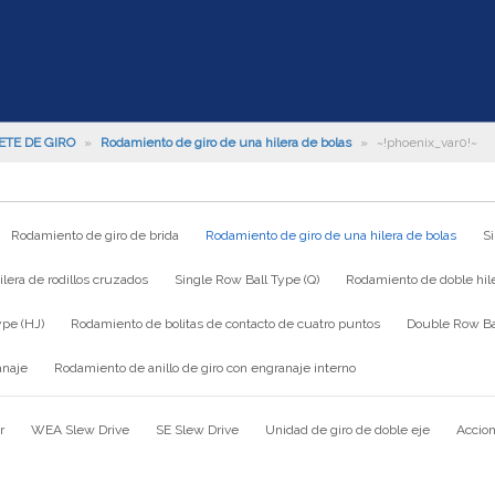
ETE DE GIRO
»
Rodamiento de giro de una hilera de bolas
»
~!phoenix_var0!~
Rodamiento de giro de brida
Rodamiento de giro de una hilera de bolas
S
lera de rodillos cruzados
Single Row Ball Type (Q)
Rodamiento de doble hile
ype (HJ)
Rodamiento de bolitas de contacto de cuatro puntos
Double Row Bal
anaje
Rodamiento de anillo de giro con engranaje interno
r
WEA Slew Drive
SE Slew Drive
Unidad de giro de doble eje
Accion