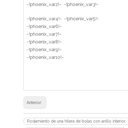
~!phoenix_var2!~ ~!phoenix_var3!~
~!phoenix_var4!~ ~!phoenix_var5!~
~!phoenix_var6!~
~!phoenix_var7!~
~!phoenix_var8!~
~!phoenix_var9!~
~!phoenix_var10!~
Anterior:
Rodamiento de una hilera de bolas con anillo interior.