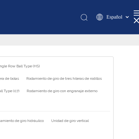
Español
Қазақша
românesc
Türk dili
Tiếng Việt
한국어
ingle Row Ball Type (HS)
日本語
ra de bolas
Rodamiento de giro de tres hileras de rodillos
Italiano
Deutsch
l Type (07)
Rodamiento de giro con engranaje externo
Português
Pусский
Français
amiento de giro hidráulico
Unidad de giro vertical
العربية
English