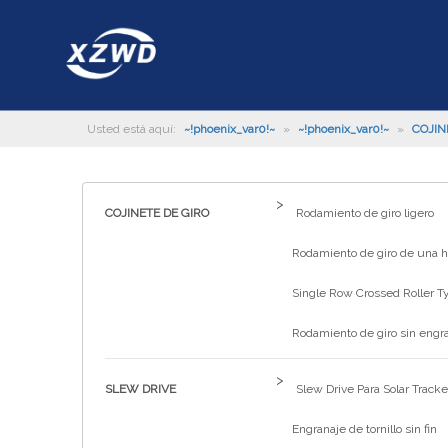
Usted está aquí:
~!phoenix_var0!~
»
~!phoenix_var0!~
»
COJIN
>
COJINETE DE GIRO
Rodamiento de giro ligero
Rodamiento de giro de una hi
Single Row Crossed Roller T
Rodamiento de giro sin engr
>
SLEW DRIVE
Slew Drive Para Solar Tracke
Engranaje de tornillo sin fin