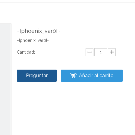
~!phoenix_var0!~
~!phoenix_var0!~
Cantidad:
Preguntar
Añadir al carrito