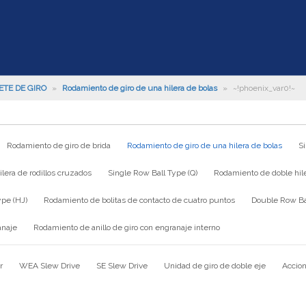
ETE DE GIRO
»
Rodamiento de giro de una hilera de bolas
»
~!phoenix_var0!~
Rodamiento de giro de brida
Rodamiento de giro de una hilera de bolas
S
lera de rodillos cruzados
Single Row Ball Type (Q)
Rodamiento de doble hile
ype (HJ)
Rodamiento de bolitas de contacto de cuatro puntos
Double Row Bal
anaje
Rodamiento de anillo de giro con engranaje interno
r
WEA Slew Drive
SE Slew Drive
Unidad de giro de doble eje
Accion