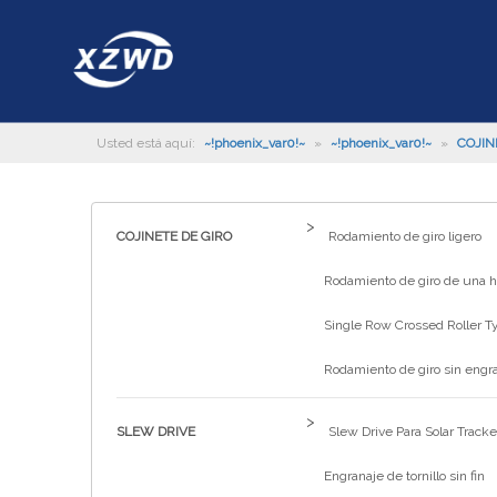
Usted está aquí:
~!phoenix_var0!~
»
~!phoenix_var0!~
»
COJIN
>
COJINETE DE GIRO
Rodamiento de giro ligero
Rodamiento de giro de una hi
Single Row Crossed Roller T
Rodamiento de giro sin engr
>
SLEW DRIVE
Slew Drive Para Solar Tracke
Engranaje de tornillo sin fin