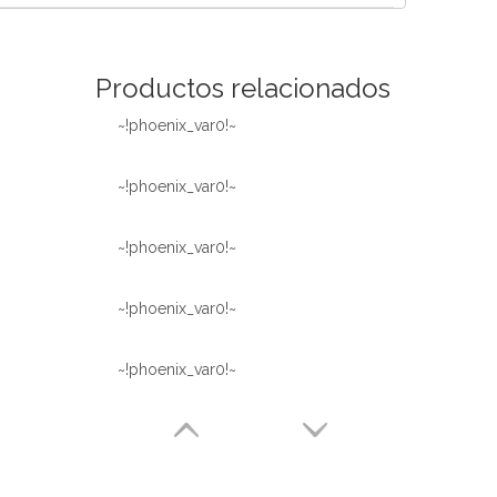
Español
简体中文
Productos relacionados
~!phoenix_var0!~
~!phoenix_var0!~
~!phoenix_var0!~
~!phoenix_var0!~
~!phoenix_var0!~