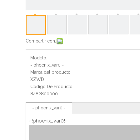
Compartir con:
Modelo:
~!phoenix_var0!~
Marca del producto:
XZWD
Código De Producto:
8482800000
~!phoenix_var0!~
~!phoenix_var0!~