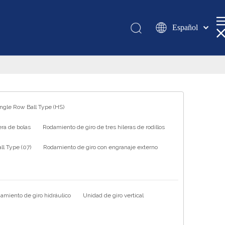
Español
Қазақша
românesc
Türk dili
Tiếng Việt
한국어
ingle Row Ball Type (HS)
日本語
ra de bolas
Rodamiento de giro de tres hileras de rodillos
Italiano
Deutsch
l Type (07)
Rodamiento de giro con engranaje externo
Português
Pусский
Français
amiento de giro hidráulico
Unidad de giro vertical
العربية
English