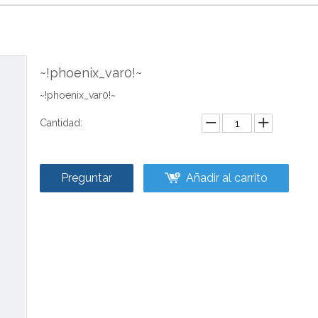
~!phoenix_var0!~
~!phoenix_var0!~
Cantidad:
Preguntar
Añadir al carrito