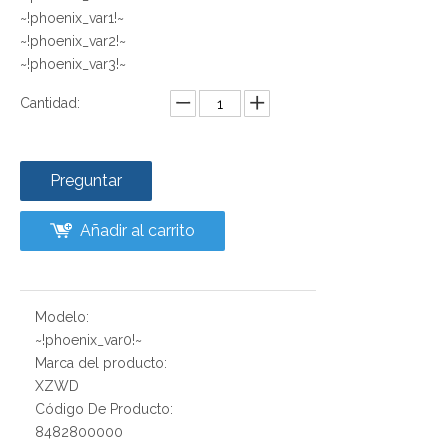
~!phoenix_var1!~
~!phoenix_var2!~
~!phoenix_var3!~
Cantidad:
Preguntar
Añadir al carrito
Modelo:
~!phoenix_var0!~
Marca del producto:
XZWD
Código De Producto:
8482800000