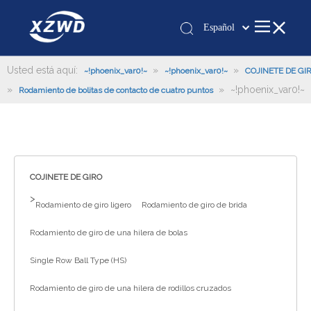
Español
Қазақша
românesc
Usted está aquí:
»
»
~!phoenix_var0!~
~!phoenix_var0!~
COJINETE DE GI
»
Türk dili
»
~!phoenix_var0!~
Rodamiento de bolitas de contacto de cuatro puntos
Tiếng Việt
한국어
日本語
Italiano
COJINETE DE GIRO
Deutsch
>
Rodamiento de giro ligero
Rodamiento de giro de brida
Português
Pусский
Rodamiento de giro de una hilera de bolas
Français
Single Row Ball Type (HS)
العربية
Rodamiento de giro de una hilera de rodillos cruzados
English
Español