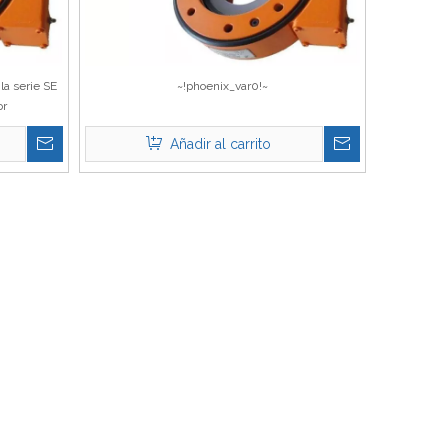
 la serie SE
~!phoenix_var0!~
or
Añadir al carrito