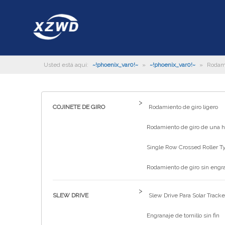
Usted está aquí:
~!phoenix_var0!~
»
~!phoenix_var0!~
»
Rodam
>
COJINETE DE GIRO
Rodamiento de giro ligero
Rodamiento de giro de una hi
Single Row Crossed Roller T
Rodamiento de giro sin engr
>
SLEW DRIVE
Slew Drive Para Solar Tracke
Engranaje de tornillo sin fin