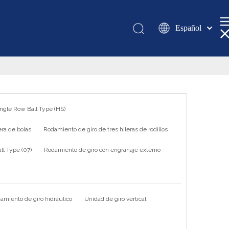
Español
Қазақша
românesc
Türk dili
Tiếng Việt
한국어
ingle Row Ball Type (HS)
日本語
ra de bolas
Rodamiento de giro de tres hileras de rodillos
Italiano
Deutsch
l Type (07)
Rodamiento de giro con engranaje externo
Português
Pусский
Français
amiento de giro hidráulico
Unidad de giro vertical
العربية
English