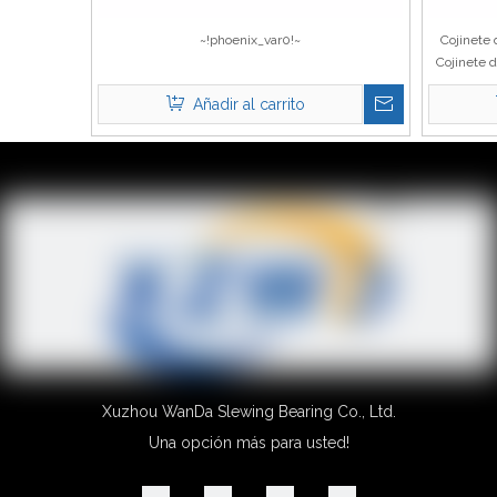
~!phoenix_var0!~
Cojinete 
Cojinete d
una 
Añadir al carrito
Xuzhou WanDa Slewing Bearing Co., Ltd.
Una opción más para usted!