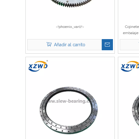
~!phoenix_var0!~
Cojinet
embalaje 
Uso Coj
Añadir al carrito