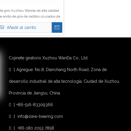
de giro Xuzhou Wanda de alta calidad
e anillo de giro de rodillos cruzados de
sola fila (serie HJ) Sin engranaje
Añadir al carrito
Cojinete giratorio Xuzhou WanDa Co., Ltd.
丨Agregue: No.8, Dianchang North Road, Zona de

desarrollo industrial de alta tecnología, Ciudad de Xuzhou,
Provincia de Jiangsu, China.
丨+86-516-83309366

丨
info@slew-bearing.com

丨 +86-180 2053 7858
