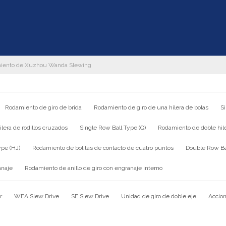
iento de Xuzhou Wanda Slewing
Rodamiento de giro de brida
Rodamiento de giro de una hilera de bolas
S
lera de rodillos cruzados
Single Row Ball Type (Q)
Rodamiento de doble hile
ype (HJ)
Rodamiento de bolitas de contacto de cuatro puntos
Double Row Bal
anaje
Rodamiento de anillo de giro con engranaje interno
r
WEA Slew Drive
SE Slew Drive
Unidad de giro de doble eje
Accion